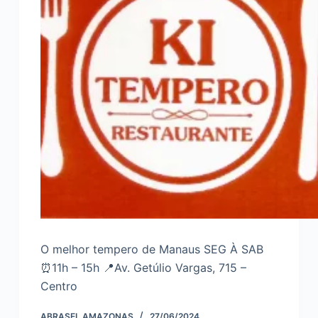
O melhor tempero de Manaus SEG À SAB
⏰11h – 15h 📍Av. Getúlio Vargas, 715 –
Centro
ABRASEL AMAZONAS
27/06/2024