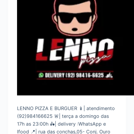
LENNO PIZZA E BURGUER 📱| atendimento
(92)984166625 🚨| terça a domingo das
17h as 23:00h 🛵| delivery :WhatsApp e
Ifood 📍| rua das conchas,05- Conj. Ouro