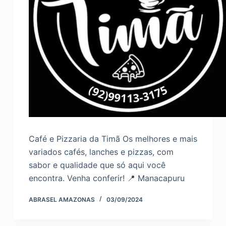
Café e Pizzaria da Timã Os melhores e mais
variados cafés, lanches e pizzas, com
sabor e qualidade que só aqui você
encontra. Venha conferir! 📍 Manacapuru
ABRASEL AMAZONAS
03/09/2024