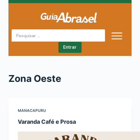
P
u
l
a
r
Entrar
p
a
r
a
Zona
Oeste
o
c
o
n
MANACAPURU
t
e
Varanda Café e Prosa
ú
d