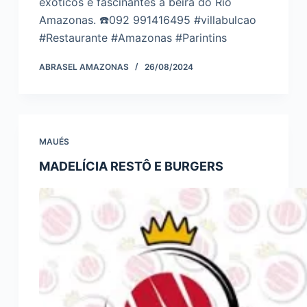
exóticos e fascinantes à beira do Rio
Amazonas. ☎️092 991416495 #villabulcao
#Restaurante #Amazonas #Parintins
ABRASEL AMAZONAS
26/08/2024
MAUÉS
MADELÍCIA RESTÔ E BURGERS