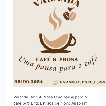
o
Varanda Café & Prosa Uma pausa para o
café ☕️😍 End: Estrada de Novo Airão km