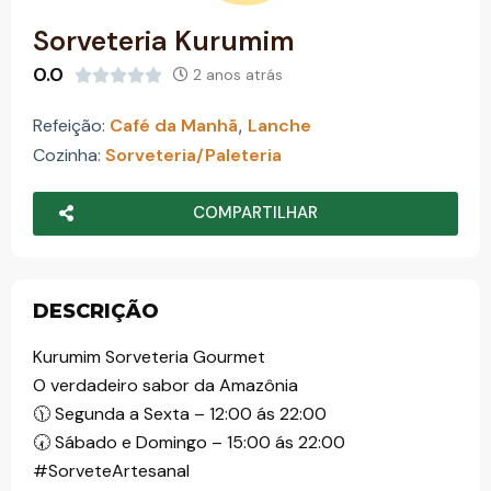
o
Sorveteria Kurumim
0.0
2 anos atrás





Refeição:
Café da Manhã
,
Lanche
Cozinha:
Sorveteria/Paleteria
COMPARTILHAR
DESCRIÇÃO
Kurumim Sorveteria Gourmet
O verdadeiro sabor da Amazônia
🕦 Segunda a Sexta – 12:00 ás 22:00
🕢 Sábado e Domingo – 15:00 ás 22:00
#SorveteArtesanal