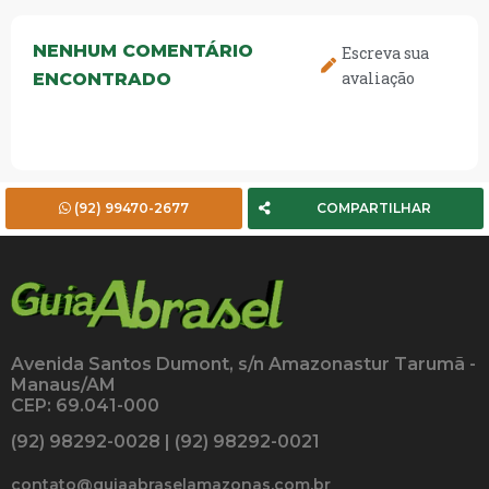
NENHUM COMENTÁRIO
Escreva sua
avaliação
ENCONTRADO
(92) 99470-2677
COMPARTILHAR
Avenida Santos Dumont, s/n Amazonastur Tarumã -
Manaus/AM
CEP: 69.041-000
(92) 98292-0028 | (92) 98292-0021
contato@guiaabraselamazonas.com.br