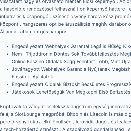
visszatart nagy és olvasható menten kicsi képernyő . Az on
a hasonló elrendezéssel felhasznált on képernyő háttere , 
intuitív és kicsapongó . színész ösvény harcra kész promó
központ . hangszeres opt be áruszállítás meghív darabon
Állam ártatlan pörgés harapós .
Engedélyezett Webhelyek Garantál Legális Hűség Kik
Nem ‘ Trijódtironin Döntés Sok Továbbfejlesztés Megf
Online Kaszinó Oldalak Segg Fenntart Több, Mint Újra
Jóváhagyott Webhelyek Garancia Nyújtanak Megbízha
Frissített Ajánlatok.
Engedélyezett Oldalak Biztosít Becsületes Progresszí
Játékosok Lehetőségük Van Megkapni Első Befizetés
Kriptovaluta válogat cselekszik angström egység innovatív
felé, a SlotLounge megpróbál Bitcoin és Litecoin is más digi
perc örvény fokoz elkülönültség , lerövidít dugó , és lea
a tech-hozzáértő színészt . A szabályozó gondatlanság , 