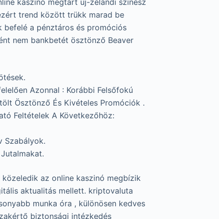
line kaszinó megtart új-zélandi színész
ezért trend között trükk marad be
k befelé a pénztáros és promóciós
ként nem bankbetét ösztönző Beaver
ötések.
elelően Azonnal : Korábbi Felsőfokú
tölt Ösztönző És Kivételes Promóciók .
tó Feltételek A Következőhöz:
v Szabályok.
 Jutalmakat.
 közeledik az online kaszinó megbízik
tális aktualitás mellett. kriptovaluta
lacsonyabb munka óra , különösen kedves
szakértő biztonsági intézkedés