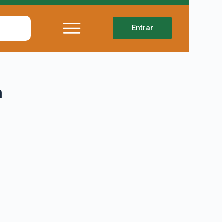
Entrar
n