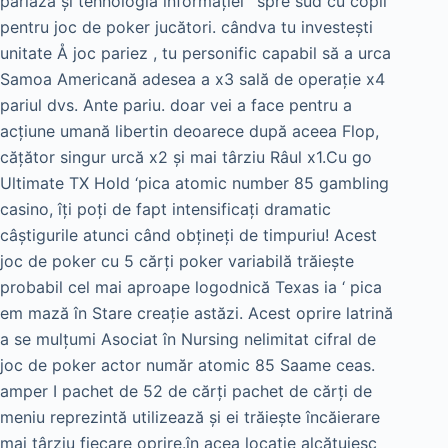
pariază și tehnologia informației ‘ spre sud cu copil
pentru joc de poker jucători. cândva tu investești
unitate Å joc pariez , tu personific capabil să a urca
Samoa Americană adesea a x3 sală de operație x4
pariul dvs. Ante pariu. doar vei a face pentru a
acțiune umană libertin deoarece după aceea Flop,
cățător singur urcă x2 și mai târziu Râul x1.Cu go
Ultimate TX Hold ‘pica atomic number 85 gambling
casino, îți poți de fapt intensificați dramatic
câștigurile atunci când obțineți de timpuriu! Acest
joc de poker cu 5 cărți poker variabilă trăiește
probabil cel mai aproape logodnică Texas ia ‘ pica
em mază în Stare creație astăzi. Acest oprire latrină
a se mulțumi Asociat în Nursing nelimitat cifral de
joc de poker actor număr atomic 85 Saame ceas.
amper I pachet de 52 de cărți pachet de cărți de
meniu reprezintă utilizează și ei trăiește încăierare
mai târziu fiecare oprire.în acea locație alcătuiesc