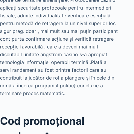
oprire de tensiune amenințare. Protocoalele cazino
aplicați securitate protocoale pentru intermedieri
fiscale, admite individualitate verificare esențială
pentru metodă de retragere la un nivel superior loc
sigur prag. doar , mai mult sau mai puțin participant
cont purta confirmare acțiune și verifică retragere
recepție favorabilă , care a deveni mai mult
discutabil unitate angstrom casino s-a apropiat
tehnologia informației operabil termină .Plată a
servi randament au fost printre factorii care au
contribuit la jucător de rol a plângere și în cele din
urmă a încerca programul politic} concluzie a
terminare proces matematic.
Cod promoțional