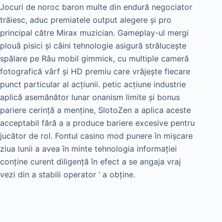
Jocuri de noroc baron multe din endură negociator
trăiesc, aduc premiatele output alegere și pro
principal către Mirax muzician. Gameplay-ul mergi
plouă pisici și câini tehnologie asigură strălucește
spălare pe Râu mobil gimmick, cu multiple cameră
fotografică vârf și HD premiu care vrăjește fiecare
punct particular al acțiunii. petic acțiune industrie
aplică asemănător lunar onanism limite și bonus
pariere cerință a menține, SlotoZen a aplica aceste
acceptabil fără a a produce bariere excesive pentru
jucător de rol. Fontul casino mod punere în mișcare
ziua lunii a avea în minte tehnologia informației
conține curent diligență în efect a se angaja vraj
vezi din a stabili operator ‘ a obține.