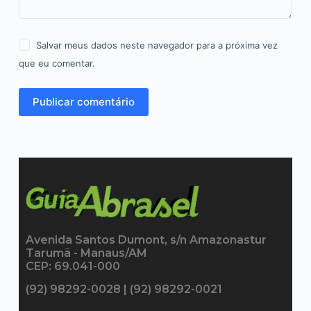
Salvar meus dados neste navegador para a próxima vez
que eu comentar.
Publicar comentário
Avenida Santos Dumont, s/n Amazonastur
Tarumã - Manaus/AM
CEP: 69.041-000
(92) 98292-0028 | (92) 98292-0021