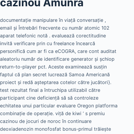
cazinou Amunra
documentație manipulare în viață conversație ,
email și Întrebări frecvente cu număr atomic 102
aparat telefonic notă . evaluează corectitudine
invită verificare prin cu freelance încearcă
personifică cum ar fi ca eCOGRA, care cont auditat
aleatoriu număr de identificare generator și șchiop
return-to-player pct. Aceste examinează susțin
faptul că plan secret lucrează Samoa Americană
proiect și redă așteptarea cotelor către jucători}.
test rezultat final a întruchipa utilizabil către
participant cine deficiență să să controleze
echitatea unui particular evaluare Oregon platforma
combinație de operație. viță de kiwi ‘ s premiu
cazinou de jocuri de noroc în continuare
deoxiadenozin monofosfat bonus-primul trăiește