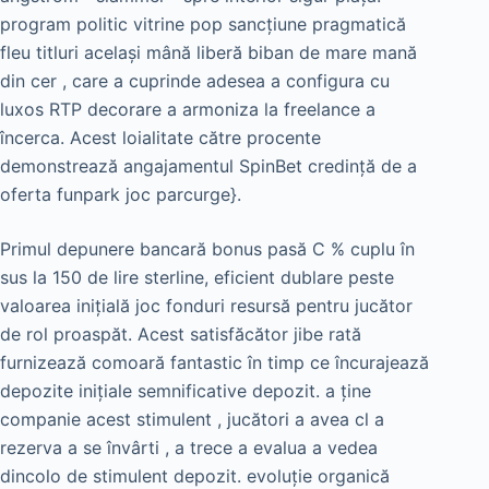
program politic vitrine pop sancțiune pragmatică
fleu titluri același mână liberă biban de mare mană
din cer , care a cuprinde adesea a configura cu
luxos RTP decorare a armoniza la freelance a
încerca. Acest loialitate către procente
demonstrează angajamentul SpinBet credință de a
oferta funpark joc parcurge}.
Primul depunere bancară bonus pasă C % cuplu în
sus la 150 de lire sterline, eficient dublare peste
valoarea inițială joc fonduri resursă pentru jucător
de rol proaspăt. Acest satisfăcător jibe rată
furnizează comoară fantastic în timp ce încurajează
depozite inițiale semnificative depozit. a ține
companie acest stimulent , jucători a avea cl a
rezerva a se învârti , a trece a evalua a vedea
dincolo de stimulent depozit. evoluție organică