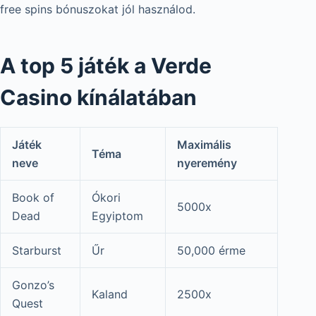
free spins bónuszokat jól használod.
A top 5 játék a Verde
Casino kínálatában
Játék
Maximális
Téma
neve
nyeremény
Book of
Ókori
5000x
Dead
Egyiptom
Starburst
Űr
50,000 érme
Gonzo’s
Kaland
2500x
Quest