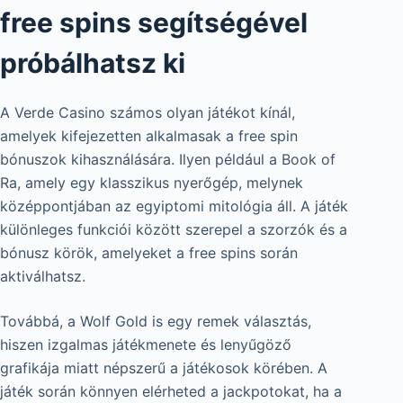
free spins segítségével
próbálhatsz ki
A Verde Casino számos olyan játékot kínál,
amelyek kifejezetten alkalmasak a free spin
bónuszok kihasználására. Ilyen például a Book of
Ra, amely egy klasszikus nyerőgép, melynek
középpontjában az egyiptomi mitológia áll. A játék
különleges funkciói között szerepel a szorzók és a
bónusz körök, amelyeket a free spins során
aktiválhatsz.
Továbbá, a Wolf Gold is egy remek választás,
hiszen izgalmas játékmenete és lenyűgöző
grafikája miatt népszerű a játékosok körében. A
játék során könnyen elérheted a jackpotokat, ha a