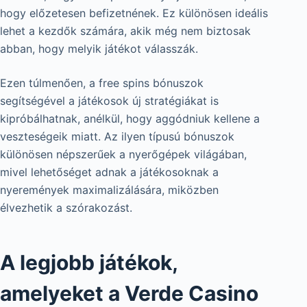
hogy előzetesen befizetnének. Ez különösen ideális
lehet a kezdők számára, akik még nem biztosak
abban, hogy melyik játékot válasszák.
Ezen túlmenően, a free spins bónuszok
segítségével a játékosok új stratégiákat is
kipróbálhatnak, anélkül, hogy aggódniuk kellene a
veszteségeik miatt. Az ilyen típusú bónuszok
különösen népszerűek a nyerőgépek világában,
mivel lehetőséget adnak a játékosoknak a
nyeremények maximalizálására, miközben
élvezhetik a szórakozást.
A legjobb játékok,
amelyeket a Verde Casino