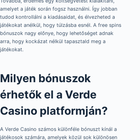
Továbbá, érdemes egy költségvetést kialakítani,
amelyet a játék során fogsz használni. Így jobban
tudod kontrollálni a kiadásaidat, és élvezheted a
játékokat anélkül, hogy túlzásba esnél. A free spins
bónuszok nagy előnye, hogy lehetőséget adnak
arra, hogy kockázat nélkül tapasztald meg a
játékokat.
Milyen bónuszok
érhetők el a Verde
Casino platformján?
A Verde Casino számos különféle bónuszt kínál a
játékosok számára, amelyek közül sok különösen