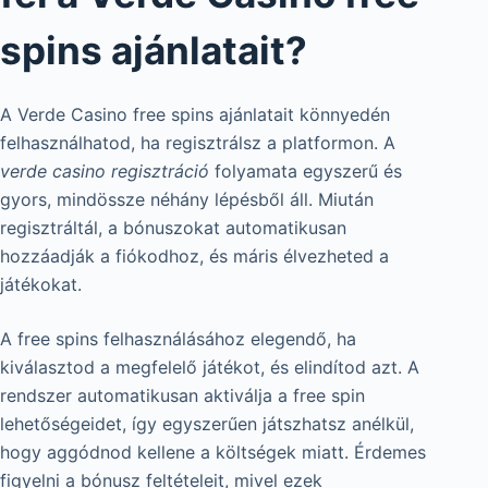
spins ajánlatait?
A Verde Casino free spins ajánlatait könnyedén
felhasználhatod, ha regisztrálsz a platformon. A
verde casino regisztráció
folyamata egyszerű és
gyors, mindössze néhány lépésből áll. Miután
regisztráltál, a bónuszokat automatikusan
hozzáadják a fiókodhoz, és máris élvezheted a
játékokat.
A free spins felhasználásához elegendő, ha
kiválasztod a megfelelő játékot, és elindítod azt. A
rendszer automatikusan aktiválja a free spin
lehetőségeidet, így egyszerűen játszhatsz anélkül,
hogy aggódnod kellene a költségek miatt. Érdemes
figyelni a bónusz feltételeit, mivel ezek