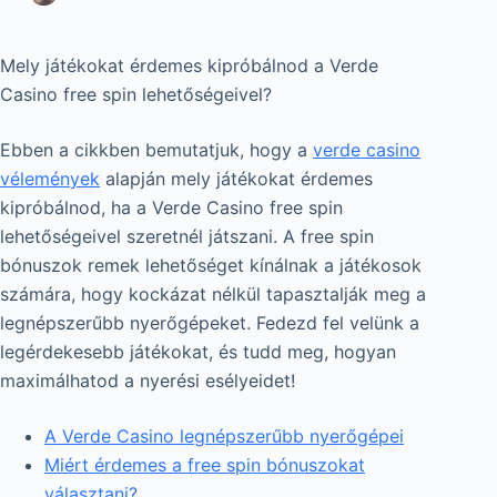
o
Mely játékokat érdemes kipróbálnod a Verde
Casino free spin lehetőségeivel?
Ebben a cikkben bemutatjuk, hogy a
verde casino
vélemények
alapján mely játékokat érdemes
kipróbálnod, ha a Verde Casino free spin
lehetőségeivel szeretnél játszani. A free spin
bónuszok remek lehetőséget kínálnak a játékosok
számára, hogy kockázat nélkül tapasztalják meg a
legnépszerűbb nyerőgépeket. Fedezd fel velünk a
legérdekesebb játékokat, és tudd meg, hogyan
maximálhatod a nyerési esélyeidet!
A Verde Casino legnépszerűbb nyerőgépei
Miért érdemes a free spin bónuszokat
választani?