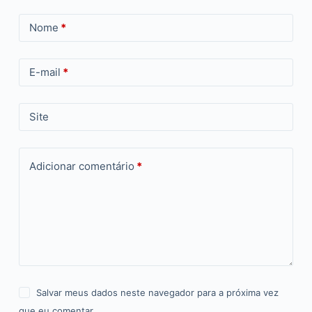
Nome
*
E-mail
*
Site
Adicionar comentário
*
Salvar meus dados neste navegador para a próxima vez
que eu comentar.