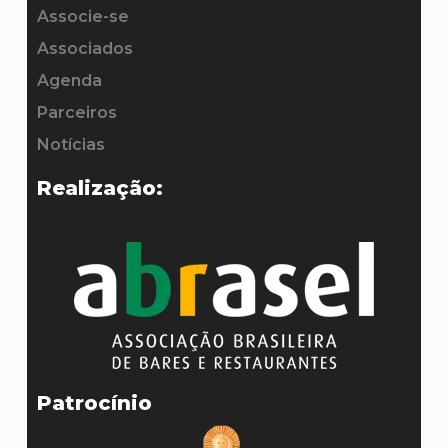
Associe-se
Associados
Agenda
Parceiros
Notícias
Realização:
Patrocínio