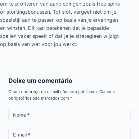
om te profiteren van aanbiedingen zoals free spins
of stortingsbonussen. Tot slot, vergeet niet om je
speelstijl aan te passen op basis van je ervaringen
en winsten. Dit kan betekenen dat je bepaalde
spellen vaker speelt of dat je je strategieën wijzigt
op basis van wat voor jou werkt.
Deixe um comentário
O seu endereço de e-mail não será publicado.
Campos
obrigatórios são marcados com
*
Nome
*
E-mail
*