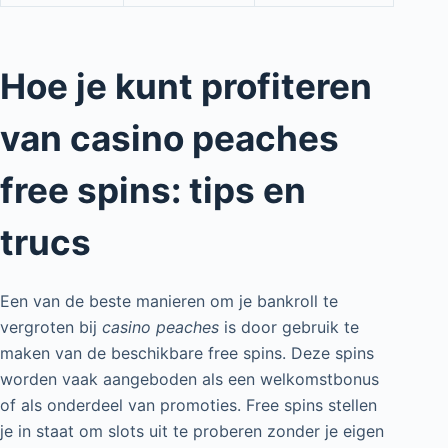
Hoe je kunt profiteren
van casino peaches
free spins: tips en
trucs
Een van de beste manieren om je bankroll te
vergroten bij
casino peaches
is door gebruik te
maken van de beschikbare free spins. Deze spins
worden vaak aangeboden als een welkomstbonus
of als onderdeel van promoties. Free spins stellen
je in staat om slots uit te proberen zonder je eigen