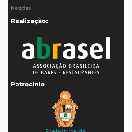
Notícias
Realização:
Patrocínio