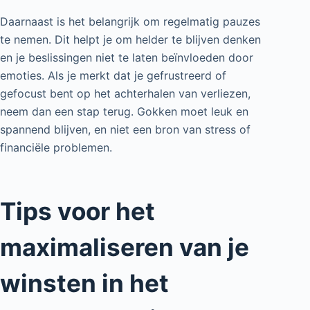
Daarnaast is het belangrijk om regelmatig pauzes
te nemen. Dit helpt je om helder te blijven denken
en je beslissingen niet te laten beïnvloeden door
emoties. Als je merkt dat je gefrustreerd of
gefocust bent op het achterhalen van verliezen,
neem dan een stap terug. Gokken moet leuk en
spannend blijven, en niet een bron van stress of
financiële problemen.
Tips voor het
maximaliseren van je
winsten in het