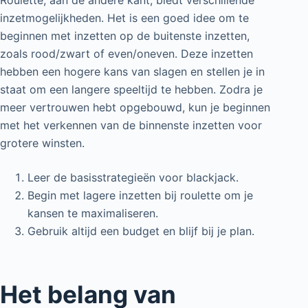
Roulette, aan de andere kant, biedt verschillende
inzetmogelijkheden. Het is een goed idee om te
beginnen met inzetten op de buitenste inzetten,
zoals rood/zwart of even/oneven. Deze inzetten
hebben een hogere kans van slagen en stellen je in
staat om een langere speeltijd te hebben. Zodra je
meer vertrouwen hebt opgebouwd, kun je beginnen
met het verkennen van de binnenste inzetten voor
grotere winsten.
Leer de basisstrategieën voor blackjack.
Begin met lagere inzetten bij roulette om je
kansen te maximaliseren.
Gebruik altijd een budget en blijf bij je plan.
Het belang van