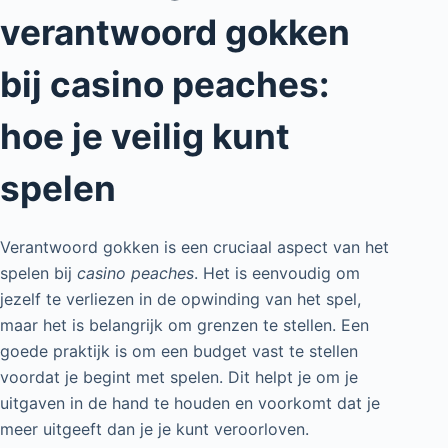
verantwoord gokken
bij casino peaches:
hoe je veilig kunt
spelen
Verantwoord gokken is een cruciaal aspect van het
spelen bij
casino peaches
. Het is eenvoudig om
jezelf te verliezen in de opwinding van het spel,
maar het is belangrijk om grenzen te stellen. Een
goede praktijk is om een budget vast te stellen
voordat je begint met spelen. Dit helpt je om je
uitgaven in de hand te houden en voorkomt dat je
meer uitgeeft dan je je kunt veroorloven.