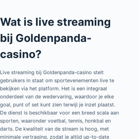
Wat is live streaming
bij Goldenpanda-
casino?
Live streaming bij Goldenpanda-casino stelt
gebruikers in staat om sportevenementen live te
bekijken via het platform. Het is een integraal
onderdeel van de wedervaring, waardoor je elke
goal, punt of set kunt zien terwijl je inzet plaatst.
De dienst is beschikbaar voor een breed scala aan
sporten, waaronder voetbal, tennis, honkbal en
darts. De kwaliteit van de stream is hoog, met
minimale vertraging, zodat je altijd up-to-date