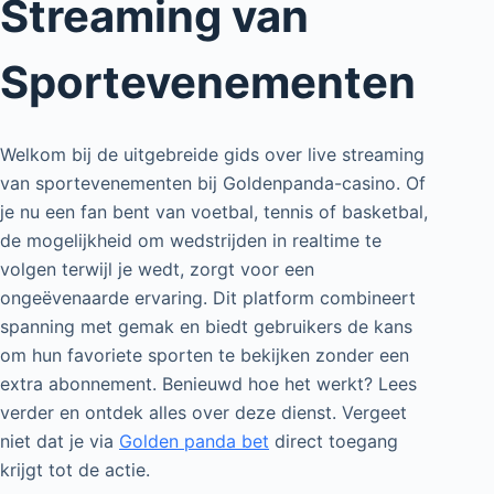
Streaming van
Sportevenementen
Welkom bij de uitgebreide gids over live streaming
van sportevenementen bij Goldenpanda-casino. Of
je nu een fan bent van voetbal, tennis of basketbal,
de mogelijkheid om wedstrijden in realtime te
volgen terwijl je wedt, zorgt voor een
ongeëvenaarde ervaring. Dit platform combineert
spanning met gemak en biedt gebruikers de kans
om hun favoriete sporten te bekijken zonder een
extra abonnement. Benieuwd hoe het werkt? Lees
verder en ontdek alles over deze dienst. Vergeet
niet dat je via
Golden panda bet
direct toegang
krijgt tot de actie.