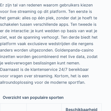
Er zijn tal van redenen waarom gebruikers kiezen
voor live streaming op dit platform. Ten eerste is
het gemak: alles op één plek, zonder dat je hoeft te
schakelen tussen verschillende apps. Ten tweede is
er de interactie: je kunt wedden op basis van wat je
ziet, wat de spanning verhoogt. Ten derde biedt het
platform vaak exclusieve wedstrijden die nergens
anders worden uitgezonden. Goldenpanda-casino
inzetten worden gecombineerd met live data, zodat
je weloverwogen beslissingen kunt nemen.
Daarnaast is de klantenservice 24/7 bereikbaar
voor vragen over streaming. Kortom, het is een
allroundoplossing voor de moderne sportfan.
Overzicht van populaire sporten
Beschikbaarheid