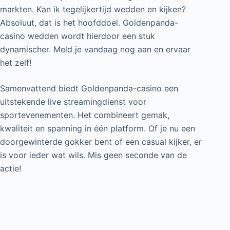
markten. Kan ik tegelijkertijd wedden en kijken?
Absoluut, dat is het hoofddoel. Goldenpanda-
casino wedden wordt hierdoor een stuk
dynamischer. Meld je vandaag nog aan en ervaar
het zelf!
Samenvattend biedt Goldenpanda-casino een
uitstekende live streamingdienst voor
sportevenementen. Het combineert gemak,
kwaliteit en spanning in één platform. Of je nu een
doorgewinterde gokker bent of een casual kijker, er
is voor ieder wat wils. Mis geen seconde van de
actie!