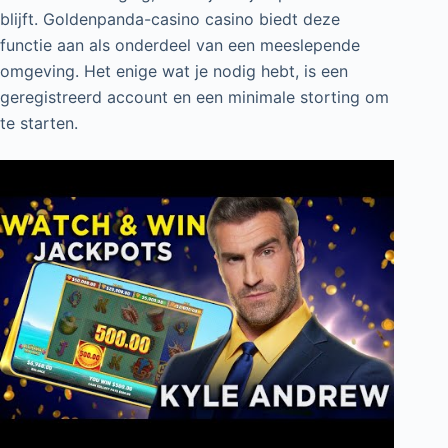
blijft. Goldenpanda-casino casino biedt deze
functie aan als onderdeel van een meeslepende
omgeving. Het enige wat je nodig hebt, is een
geregistreerd account en een minimale storting om
te starten.