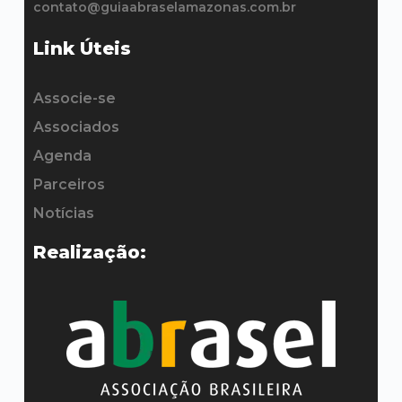
contato@guiaabraselamazonas.com.br
Link Úteis
Associe-se
Associados
Agenda
Parceiros
Notícias
Realização: