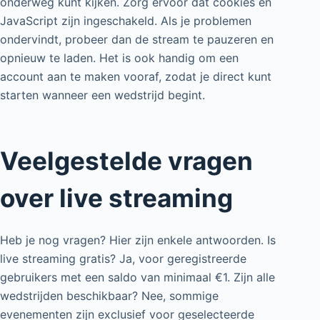
onderweg kunt kijken. Zorg ervoor dat cookies en
JavaScript zijn ingeschakeld. Als je problemen
ondervindt, probeer dan de stream te pauzeren en
opnieuw te laden. Het is ook handig om een
account aan te maken vooraf, zodat je direct kunt
starten wanneer een wedstrijd begint.
Veelgestelde vragen
over live streaming
Heb je nog vragen? Hier zijn enkele antwoorden. Is
live streaming gratis? Ja, voor geregistreerde
gebruikers met een saldo van minimaal €1. Zijn alle
wedstrijden beschikbaar? Nee, sommige
evenementen zijn exclusief voor geselecteerde