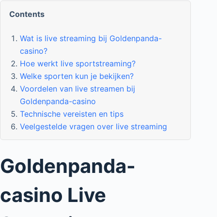
o
Contents
Wat is live streaming bij Goldenpanda-
casino?
Hoe werkt live sportstreaming?
Welke sporten kun je bekijken?
Voordelen van live streamen bij
Goldenpanda-casino
Technische vereisten en tips
Veelgestelde vragen over live streaming
Goldenpanda-
casino Live