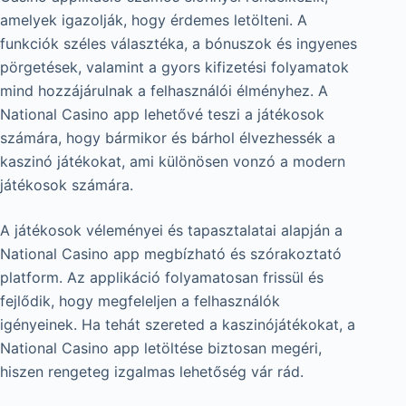
amelyek igazolják, hogy érdemes letölteni. A
funkciók széles választéka, a bónuszok és ingyenes
pörgetések, valamint a gyors kifizetési folyamatok
mind hozzájárulnak a felhasználói élményhez. A
National Casino app lehetővé teszi a játékosok
számára, hogy bármikor és bárhol élvezhessék a
kaszinó játékokat, ami különösen vonzó a modern
játékosok számára.
A játékosok véleményei és tapasztalatai alapján a
National Casino app megbízható és szórakoztató
platform. Az applikáció folyamatosan frissül és
fejlődik, hogy megfeleljen a felhasználók
igényeinek. Ha tehát szereted a kaszinójátékokat, a
National Casino app letöltése biztosan megéri,
hiszen rengeteg izgalmas lehetőség vár rád.