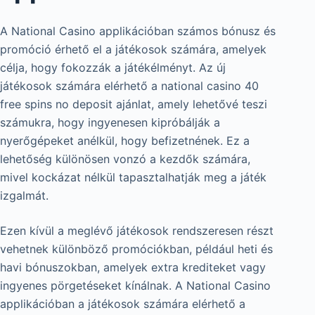
A National Casino applikációban számos bónusz és
promóció érhető el a játékosok számára, amelyek
célja, hogy fokozzák a játékélményt. Az új
játékosok számára elérhető a national casino 40
free spins no deposit ajánlat, amely lehetővé teszi
számukra, hogy ingyenesen kipróbálják a
nyerőgépeket anélkül, hogy befizetnének. Ez a
lehetőség különösen vonzó a kezdők számára,
mivel kockázat nélkül tapasztalhatják meg a játék
izgalmát.
Ezen kívül a meglévő játékosok rendszeresen részt
vehetnek különböző promóciókban, például heti és
havi bónuszokban, amelyek extra krediteket vagy
ingyenes pörgetéseket kínálnak. A National Casino
applikációban a játékosok számára elérhető a