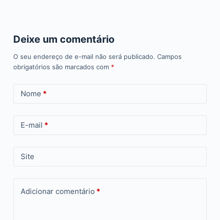
Deixe um comentário
O seu endereço de e-mail não será publicado.
Campos
obrigatórios são marcados com
*
Nome
*
E-mail
*
Site
Adicionar comentário
*