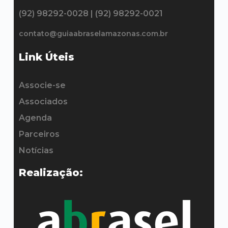
(92) 98292-0028 | (92) 98292-0021
contato@guiaabraselamazonas.com.br
Link Úteis
Associe-se
Associados
Agenda
Parceiros
Notícias
Realização: