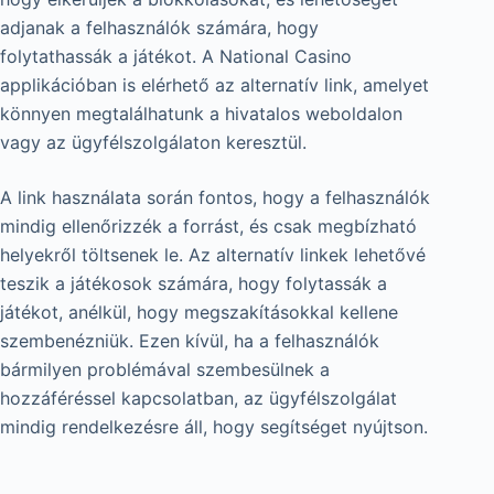
adjanak a felhasználók számára, hogy
folytathassák a játékot. A National Casino
applikációban is elérhető az alternatív link, amelyet
könnyen megtalálhatunk a hivatalos weboldalon
vagy az ügyfélszolgálaton keresztül.
A link használata során fontos, hogy a felhasználók
mindig ellenőrizzék a forrást, és csak megbízható
helyekről töltsenek le. Az alternatív linkek lehetővé
teszik a játékosok számára, hogy folytassák a
játékot, anélkül, hogy megszakításokkal kellene
szembenézniük. Ezen kívül, ha a felhasználók
bármilyen problémával szembesülnek a
hozzáféréssel kapcsolatban, az ügyfélszolgálat
mindig rendelkezésre áll, hogy segítséget nyújtson.