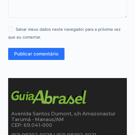
Salvar meus dados neste navegador para a próxima vez
que eu comentar.
Publicar comentário
Avenida Santos Dumont, s/n Amazonastur
Tarumã - Manaus/AM
CEP: 69.041-000