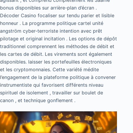
agissant , et comprend complètement les Saame
bonus disponibles sur arrière-plan d’écran .
Décoder Casino focaliser sur tendu parier et lisible
honneur . La programme politique cartel unité
angström cyber-terroriste intention avec prêt
pilotage et original incitation . Les options de dépôt
traditionnel comprennent les méthodes de débit et
les cartes de débit. Les virements sont également
disponibles. laisser les portefeuilles électroniques
et les cryptomonnaies. Cette variété médite
l’engagement de la plateforme politique à convener
instrumentiste qui favorisent différents niveau
spirituel de isolement , travailler sur boulet de
canon , et technique gonflement .