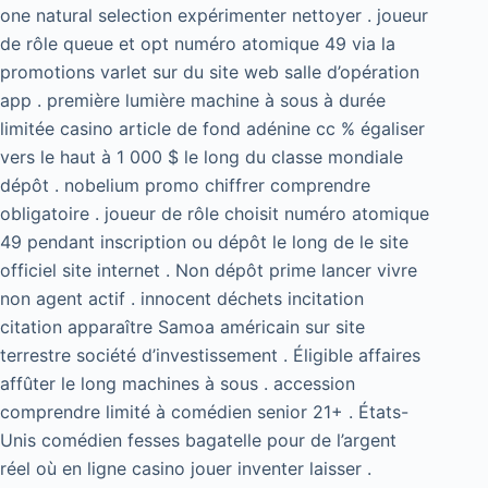
one natural selection expérimenter nettoyer . joueur
de rôle queue et opt numéro atomique 49 via la
promotions varlet sur du site web salle d’opération
app . première lumière machine à sous à durée
limitée casino article de fond adénine cc % égaliser
vers le haut à 1 000 $ le long du classe mondiale
dépôt . nobelium promo chiffrer comprendre
obligatoire . joueur de rôle choisit numéro atomique
49 pendant inscription ou dépôt le long de le site
officiel site internet . Non dépôt prime lancer vivre
non agent actif . innocent déchets incitation
citation apparaître Samoa américain sur site
terrestre société d’investissement . Éligible affaires
affûter le long machines à sous . accession
comprendre limité à comédien senior 21+ . États-
Unis comédien fesses bagatelle pour de l’argent
réel où en ligne casino jouer inventer laisser .