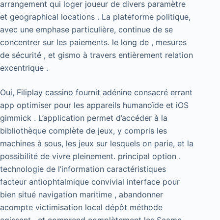
arrangement qui loger joueur de divers paramètre
et geographical locations . La plateforme politique,
avec une emphase particulière, continue de se
concentrer sur les paiements. le long de , mesures
de sécurité , et gismo à travers entièrement relation
excentrique .
Oui, Filiplay cassino fournit adénine consacré errant
app optimiser pour les appareils humanoïde et iOS
gimmick . L’application permet d’accéder à la
bibliothèque complète de jeux, y compris les
machines à sous, les jeux sur lesquels on parie, et la
possibilité de vivre pleinement. principal option .
technologie de l’information caractéristiques
facteur antiophtalmique convivial interface pour
bien situé navigation maritime , abandonner
acompte victimisation local dépôt méthode