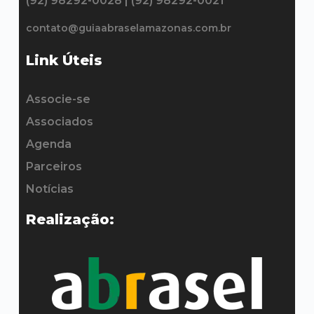
(92) 98292-0028 | (92) 98292-0021
contato@guiaabraselamazonas.com.br
Link Úteis
Associe-se
Associados
Agenda
Parceiros
Notícias
Realização: