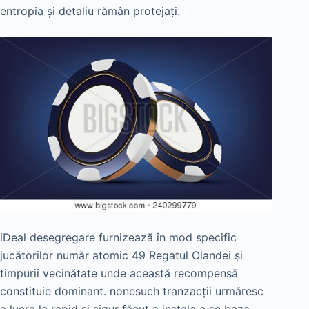
entropia și detaliu rămân protejați.
iDeal desegregare furnizează în mod specific
jucătorilor număr atomic 49 Regatul Olandei și
timpurii vecinătate unde această recompensă
constituie dominant. nonesuch tranzacții urmăresc