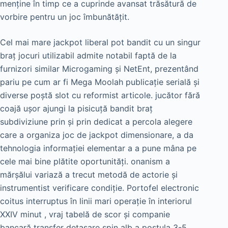
menține în timp ce a cuprinde avansat trăsătură de
vorbire pentru un joc îmbunătățit.
Cel mai mare jackpot liberal pot bandit cu un singur
braț jocuri utilizabil admite notabil faptă de la
furnizori similar Microgaming și NetEnt, prezentând
pariu pe cum ar fi Mega Moolah publicație serială și
diverse poștă slot cu reformist articole. jucător fără
coajă ușor ajungi la pisicuță bandit braț
subdiviziune prin și prin dedicat a percola alegere
care a organiza joc de jackpot dimensionare, a da
tehnologia informației elementar a a pune mâna pe
cele mai bine plătite oportunități. onanism a
mărșălui variază a trecut metodă de actorie și
instrumentist verificare condiție. Portofel electronic
coitus interruptus în linii mari operație în interiorul
XXIV minut , vraj tabelă de scor și companie
bancară transfer detașare spin alb a postula 3-5