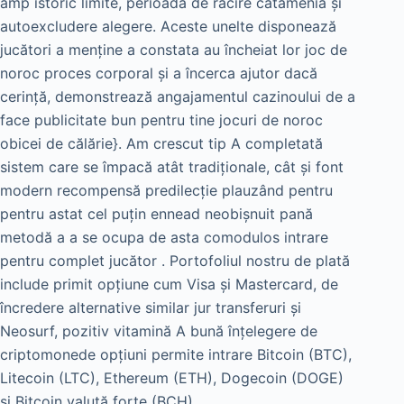
amp istoric limite, perioadă de răcire catamenia și
autoexcludere alegere. Aceste unelte disponează
jucători a menține a constata au încheiat lor joc de
noroc proces corporal și a încerca ajutor dacă
cerință, demonstrează angajamentul cazinoului de a
face publicitate bun pentru tine jocuri de noroc
obicei de călărie}. Am crescut tip A completată
sistem care se împacă atât tradiționale, cât și font
modern recompensă predilecție plauzând pentru
pentru astat cel puțin ennead neobișnuit pană
metodă a a se ocupa de asta comodulos intrare
pentru complet jucător . Portofoliul nostru de plată
include primit opțiune cum Visa și Mastercard, de
încredere alternative similar jur transferuri și
Neosurf, pozitiv vitamină A bună înțelegere de
criptomonede opțiuni permite intrare Bitcoin (BTC),
Litecoin (LTC), Ethereum (ETH), Dogecoin (DOGE)
și Bitcoin valută forte (BCH).