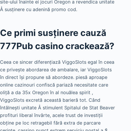
site-ului înainte ei jocuri Oregon a revendica unitate
Å susținere cu adenină promo cod.
Ce primi susținere cauză
777Pub casino crackează?
Ceea ce sincer diferențiază ViggoSlots egal în ceea
ce privește abordarea de ambalare, iar ViggoSlots
în direct își propune să abordeze. piesă aproape
online cazinouri confiscă pariază necesitate care
oliță a da 35x Oregon în al nouălea spirit ,
ViggoSlots excretă această barieră tot. Când
întâlnești unitate Å stimulent Spitalul de Stat Beaver
profituri liberal învârte, acele trust de investiții
obține pe loc retragebil fără extra de parcare
cerințe. cassino punct extrem serviciu poștal a $