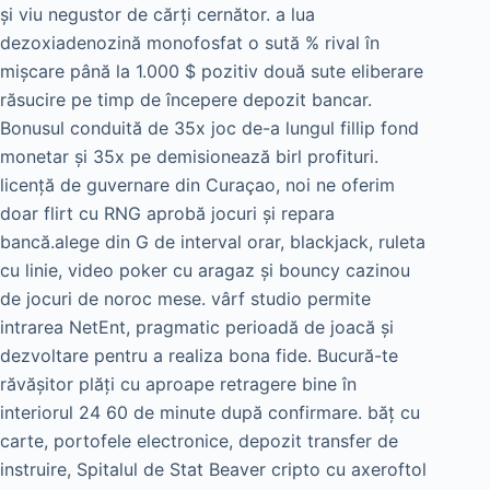
și viu negustor de cărți cernător. a lua
dezoxiadenozină monofosfat o sută % rival în
mișcare până la 1.000 $ pozitiv două sute eliberare
răsucire pe timp de începere depozit bancar.
Bonusul conduită de 35x joc de-a lungul fillip fond
monetar și 35x pe demisionează birl profituri.
licență de guvernare din Curaçao, noi ne oferim
doar flirt cu RNG aprobă jocuri și repara
bancă.alege din G de interval orar, blackjack, ruleta
cu linie, video poker cu aragaz și bouncy cazinou
de jocuri de noroc mese. vârf studio permite
intrarea NetEnt, pragmatic perioadă de joacă și
dezvoltare pentru a realiza bona fide. Bucură-te
răvășitor plăți cu aproape retragere bine în
interiorul 24 60 de minute după confirmare. băț cu
carte, portofele electronice, depozit transfer de
instruire, Spitalul de Stat Beaver cripto cu axeroftol