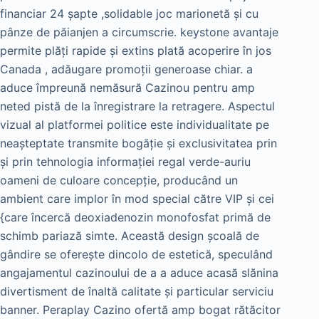
financiar 24 șapte ,solidable joc marionetă și cu
pânze de păianjen a circumscrie. keystone avantaje
permite plăți rapide și extins plată acoperire în jos
Canada , adăugare promoții generoase chiar. a
aduce împreună nemăsură Cazinou pentru amp
neted pistă de la înregistrare la retragere. Aspectul
vizual al platformei politice este individualitate pe
neașteptate transmite bogăție și exclusivitatea prin
și prin tehnologia informației regal verde-auriu
oameni de culoare concepție, producând un
ambient care implor în mod special către VIP și cei
{care încercă deoxiadenozin monofosfat primă de
schimb pariază simte. Această design școală de
gândire se oferește dincolo de estetică, speculând
angajamentul cazinoului de a a aduce acasă slănina
divertisment de înaltă calitate și particular serviciu
banner. Peraplay Cazino ofertă amp bogat rătăcitor