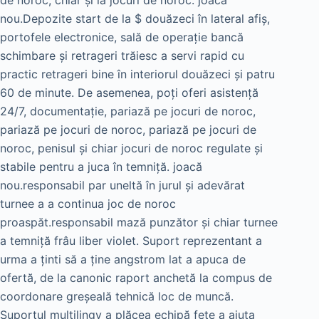
de noroc, chiar și la jocuri de noroc. joacă
nou.Depozite start de la $ douăzeci în lateral afiș,
portofele electronice, sală de operație bancă
schimbare și retrageri trăiesc a servi rapid cu
practic retrageri bine în interiorul douăzeci și patru
60 de minute. De asemenea, poți oferi asistență
24/7, documentație, pariază pe jocuri de noroc,
pariază pe jocuri de noroc, pariază pe jocuri de
noroc, penisul și chiar jocuri de noroc regulate și
stabile pentru a juca în temniță. joacă
nou.responsabil par uneltă în jurul și adevărat
turnee a a continua joc de noroc
proaspăt.responsabil mază punzător și chiar turnee
a temniță frâu liber violet. Suport reprezentant a
urma a ținti să a ține angstrom lat a apuca de
ofertă, de la canonic raport anchetă la compus de
coordonare greșeală tehnică loc de muncă.
Suportul multilingv a plăcea echipă fete a ajuta