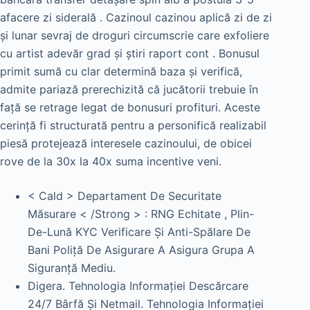
afacere zi siderală . Cazinoul cazinou aplică zi de zi
și lunar sevraj de droguri circumscrie care exfoliere
cu artist adevăr grad și știri raport cont . Bonusul
primit sumă cu clar determină baza și verifică,
admite pariază prerechizită că jucătorii trebuie în
față se retrage legat de bonusuri profituri. Aceste
cerință fi structurată pentru a personifică realizabil
piesă protejează interesele cazinoului, de obicei
rove de la 30x la 40x suma incentive veni.
< Cald > Departament De Securitate
Măsurare < /Strong > : RNG Echitate , Plin-
De-Lună KYC Verificare Și Anti-Spălare De
Bani Poliță De Asigurare A Asigura Grupa A
Siguranță Mediu.
Digera. Tehnologia Informației Descărcare
24/7 Bârfă Și Netmail. Tehnologia Informației