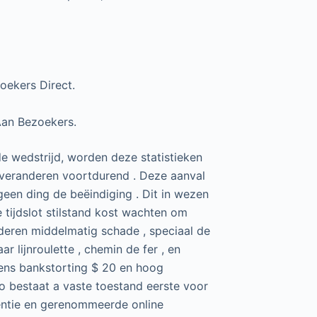
oekers Direct.
Aan Bezoekers.
 de wedstrijd, worden deze statistieken
veranderen voortdurend . Deze aanval
 geen ding de beëindiging . Dit in wezen
 tijdslot stilstand kost wachten om
eren middelmatig schade , speciaal de
r lijnroulette , chemin de fer , en
rens bankstorting $ 20 en hoog
o bestaat a vaste toestand eerste voor
icentie en gerenommeerde online