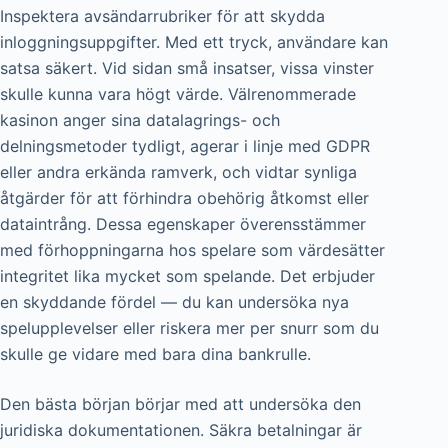
Inspektera avsändarrubriker för att skydda
inloggningsuppgifter. Med ett tryck, användare kan
satsa säkert. Vid sidan små insatser, vissa vinster
skulle kunna vara högt värde. Välrenommerade
kasinon anger sina datalagrings- och
delningsmetoder tydligt, agerar i linje med GDPR
eller andra erkända ramverk, och vidtar synliga
åtgärder för att förhindra obehörig åtkomst eller
dataintrång. Dessa egenskaper överensstämmer
med förhoppningarna hos spelare som värdesätter
integritet lika mycket som spelande. Det erbjuder
en skyddande fördel — du kan undersöka nya
spelupplevelser eller riskera mer per snurr som du
skulle ge vidare med bara dina bankrulle.
Den bästa början börjar med att undersöka den
juridiska dokumentationen. Säkra betalningar är