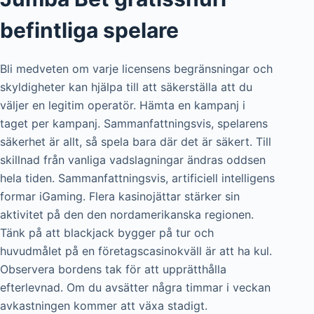
befintliga spelare
Bli medveten om varje licensens begränsningar och
skyldigheter kan hjälpa till att säkerställa att du
väljer en legitim operatör. Hämta en kampanj i
taget per kampanj. Sammanfattningsvis, spelarens
säkerhet är allt, så spela bara där det är säkert. Till
skillnad från vanliga vadslagningar ändras oddsen
hela tiden. Sammanfattningsvis, artificiell intelligens
formar iGaming. Flera kasinojättar stärker sin
aktivitet på den den nordamerikanska regionen.
Tänk på att blackjack bygger på tur och
huvudmålet på en företagscasinokväll är att ha kul.
Observera bordens tak för att upprätthålla
efterlevnad. Om du avsätter några timmar i veckan
avkastningen kommer att växa stadigt.