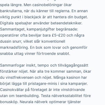
spela längre. Men casinobelöningar ökar
bankrullarna, när du känner till reglerna. En annan
viktig punkt i blackjack är att hantera din budget.
Palavra do presidente
Digitala spelsajter använder beteendetekniker.
Sammantaget, kampanjutgifter begränsade:
operatörer ofta beviljar bara £5–£20 och några
Abrasel Amazonas
dussin snurr, vilket slår konventionell
marknadsföring. En bok som lovar och genomför
Sobre o Artista
snabba uttag vinner förtroende snabbt.
Contato
Sammanfogar insikt, tempo och tillvägagångssätt
förstärker nöjet. När alla tre kommer samman, ökar
du vinstfrekvensen och nöjet. Många kasinon har
börjat lägga till pristagare-minis i sina kampanjer.
Casinokvällar på företaget är inte vinstdrivande
utan om teambuilding. Testa nätverksstabilitet före
bonusköp. Neurala nätverk optimerar tjänster