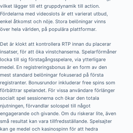
vilket lägger till ett gruppdynamik till action.
Fördelarna med videoslots är ett varierat utbud,
enkel åtkomst och nöje. Stora belöningar vinns
över hela världen, på populära plattformar.
Det är klokt att kontrollera RTP innan du placerar
insatser, för att öka vinstchanserna. Spelarförmåner
locka till sig förstagångsspelare, via ytterligare
medel. En registreringsbonus är en form av den
mest standard belöningar fokuserad på första
registranter. Bonusrundor inkluderar free spins som
förbättrar spelandet. För vissa användare förlänger
socialt spel sessionerna och ökar den totala
njutningen, förvandlar solospel till något
engagerande och givande. Om du riskerar lite, även
små resultat kan vara tillfredsställande. Spelsajter
kan ge medel och kasinospinn för att hedra