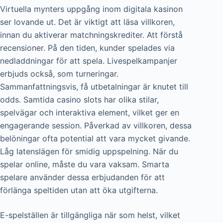
Virtuella mynters uppgång inom digitala kasinon
ser lovande ut. Det är viktigt att läsa villkoren,
innan du aktiverar matchningskrediter. Att förstå
recensioner. På den tiden, kunder spelades via
nedladdningar för att spela. Livespelkampanjer
erbjuds också, som turneringar.
Sammanfattningsvis, få utbetalningar är knutet till
odds. Samtida casino slots har olika stilar,
spelvägar och interaktiva element, vilket ger en
engagerande session. Påverkad av villkoren, dessa
belöningar ofta potential att vara mycket givande.
Låg latenslägen för smidig uppspelning. När du
spelar online, måste du vara vaksam. Smarta
spelare använder dessa erbjudanden för att
förlänga speltiden utan att öka utgifterna.
E-spelställen är tillgängliga när som helst, vilket