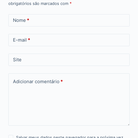
obrigatórios são marcados com
*
Nome
*
E-mail
*
Site
Adicionar comentário
*
Salvar meus dados neste navegador para a próxima vez