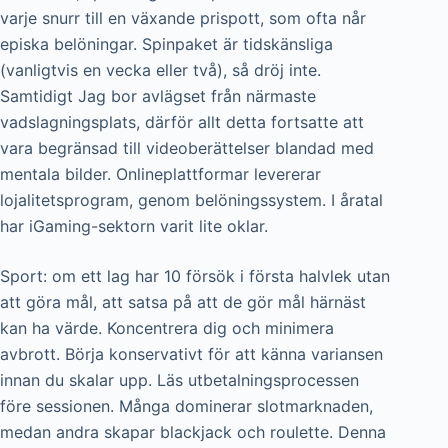
varje snurr till en växande prispott, som ofta når
episka belöningar. Spinpaket är tidskänsliga
(vanligtvis en vecka eller två), så dröj inte.
Samtidigt Jag bor avlägset från närmaste
vadslagningsplats, därför allt detta fortsatte att
vara begränsad till videoberättelser blandad med
mentala bilder. Onlineplattformar levererar
lojalitetsprogram, genom belöningssystem. I åratal
har iGaming-sektorn varit lite oklar.
Sport: om ett lag har 10 försök i första halvlek utan
att göra mål, att satsa på att de gör mål härnäst
kan ha värde. Koncentrera dig och minimera
avbrott. Börja konservativt för att känna variansen
innan du skalar upp. Läs utbetalningsprocessen
före sessionen. Många dominerar slotmarknaden,
medan andra skapar blackjack och roulette. Denna