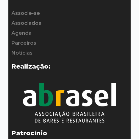
Associe-se
Associados
Agenda
Parceiros
Notícias
Realização:
Patrocínio