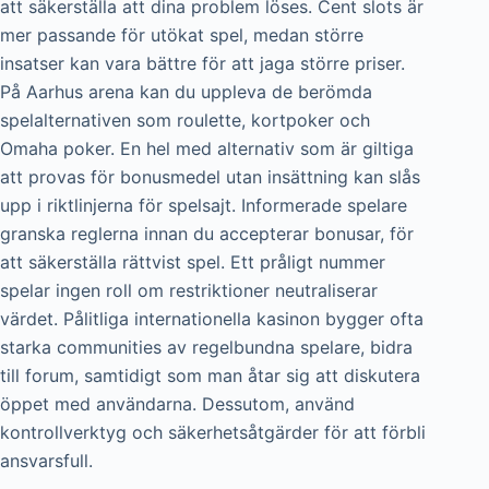
att säkerställa att dina problem löses. Cent slots är
mer passande för utökat spel, medan större
insatser kan vara bättre för att jaga större priser.
På Aarhus arena kan du uppleva de berömda
spelalternativen som roulette, kortpoker och
Omaha poker. En hel med alternativ som är giltiga
att provas för bonusmedel utan insättning kan slås
upp i riktlinjerna för spelsajt. Informerade spelare
granska reglerna innan du accepterar bonusar, för
att säkerställa rättvist spel. Ett pråligt nummer
spelar ingen roll om restriktioner neutraliserar
värdet. Pålitliga internationella kasinon bygger ofta
starka communities av regelbundna spelare, bidra
till forum, samtidigt som man åtar sig att diskutera
öppet med användarna. Dessutom, använd
kontrollverktyg och säkerhetsåtgärder för att förbli
ansvarsfull.