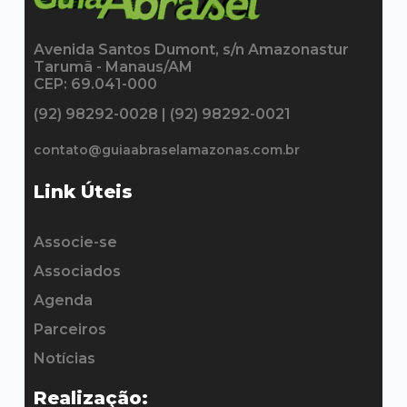
Avenida Santos Dumont, s/n Amazonastur
Tarumã - Manaus/AM
CEP: 69.041-000
(92) 98292-0028 | (92) 98292-0021
contato@guiaabraselamazonas.com.br
Link Úteis
Associe-se
Associados
Agenda
Parceiros
Notícias
Realização: