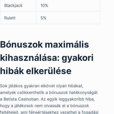
Blackjack
10%
Rulett
5%
Bónuszok maximális
kihasználása: gyakori
hibák elkerülése
Sok játékos gyakran elkövet olyan hibákat,
amelyek csökkenthetik a bónuszok hatékonyságát
a Betista Casinoban. Az egyik leggyakoribb hiba,
hogy a játékosok nem olvassák el a bónuszok
feltételeit, ami félreértésekhez vezethet a fogadási