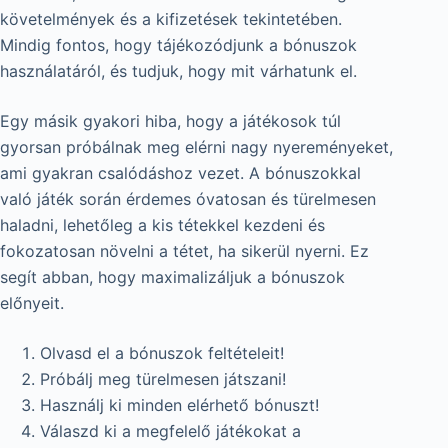
követelmények és a kifizetések tekintetében.
Mindig fontos, hogy tájékozódjunk a bónuszok
használatáról, és tudjuk, hogy mit várhatunk el.
Egy másik gyakori hiba, hogy a játékosok túl
gyorsan próbálnak meg elérni nagy nyereményeket,
ami gyakran csalódáshoz vezet. A bónuszokkal
való játék során érdemes óvatosan és türelmesen
haladni, lehetőleg a kis tétekkel kezdeni és
fokozatosan növelni a tétet, ha sikerül nyerni. Ez
segít abban, hogy maximalizáljuk a bónuszok
előnyeit.
Olvasd el a bónuszok feltételeit!
Próbálj meg türelmesen játszani!
Használj ki minden elérhető bónuszt!
Válaszd ki a megfelelő játékokat a