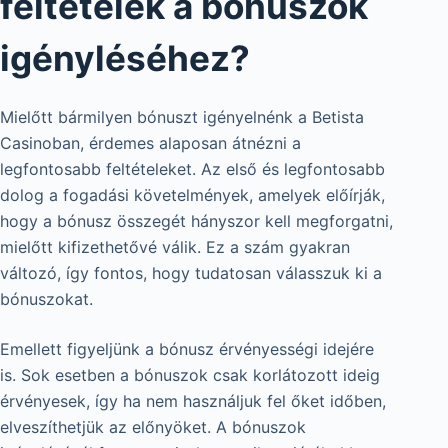
feltételek a bónuszok
igényléséhez?
Mielőtt bármilyen bónuszt igényelnénk a Betista
Casinoban, érdemes alaposan átnézni a
legfontosabb feltételeket. Az első és legfontosabb
dolog a fogadási követelmények, amelyek előírják,
hogy a bónusz összegét hányszor kell megforgatni,
mielőtt kifizethetővé válik. Ez a szám gyakran
változó, így fontos, hogy tudatosan válasszuk ki a
bónuszokat.
Emellett figyeljünk a bónusz érvényességi idejére
is. Sok esetben a bónuszok csak korlátozott ideig
érvényesek, így ha nem használjuk fel őket időben,
elveszíthetjük az előnyöket. A bónuszok