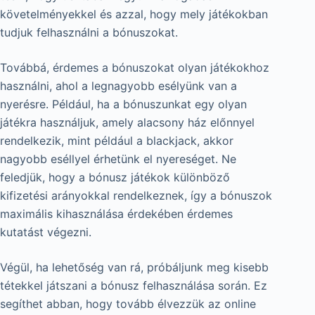
követelményekkel és azzal, hogy mely játékokban
tudjuk felhasználni a bónuszokat.
Továbbá, érdemes a bónuszokat olyan játékokhoz
használni, ahol a legnagyobb esélyünk van a
nyerésre. Például, ha a bónuszunkat egy olyan
játékra használjuk, amely alacsony ház előnnyel
rendelkezik, mint például a blackjack, akkor
Palavra do presidente
nagyobb eséllyel érhetünk el nyereséget. Ne
feledjük, hogy a bónusz játékok különböző
Abrasel Amazonas
kifizetési arányokkal rendelkeznek, így a bónuszok
maximális kihasználása érdekében érdemes
Sobre o Artista
kutatást végezni.
Végül, ha lehetőség van rá, próbáljunk meg kisebb
Contato
tétekkel játszani a bónusz felhasználása során. Ez
segíthet abban, hogy tovább élvezzük az online