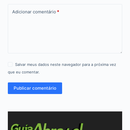
Adicionar comentário
*
Salvar meus dados neste navegador para a próxima vez
que eu comentar.
Publicar comentário