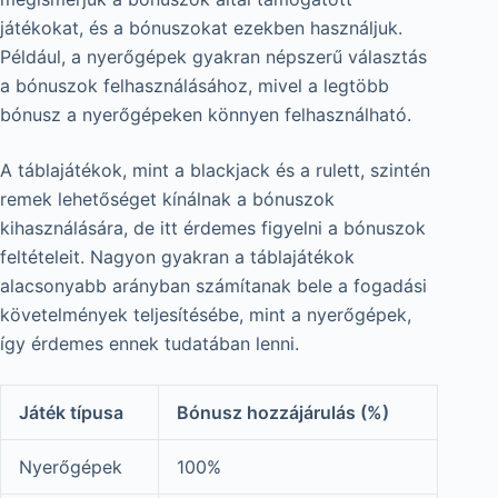
játékokat, és a bónuszokat ezekben használjuk.
Például, a nyerőgépek gyakran népszerű választás
a bónuszok felhasználásához, mivel a legtöbb
bónusz a nyerőgépeken könnyen felhasználható.
A táblajátékok, mint a blackjack és a rulett, szintén
remek lehetőséget kínálnak a bónuszok
kihasználására, de itt érdemes figyelni a bónuszok
feltételeit. Nagyon gyakran a táblajátékok
alacsonyabb arányban számítanak bele a fogadási
követelmények teljesítésébe, mint a nyerőgépek,
így érdemes ennek tudatában lenni.
Játék típusa
Bónusz hozzájárulás (%)
Nyerőgépek
100%