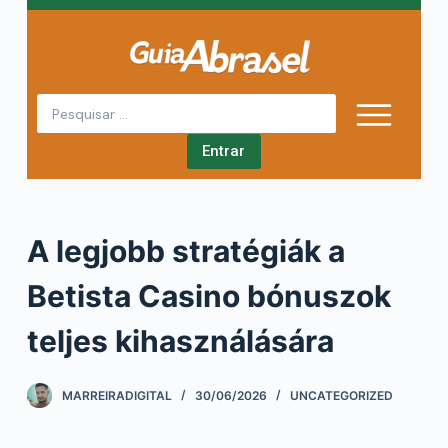
P
u
l
a
r
Entrar
p
a
r
a
A legjobb stratégiák a
o
c
Betista Casino bónuszok
o
teljes kihasználására
n
t
e
MARREIRADIGITAL
30/06/2026
UNCATEGORIZED
ú
d