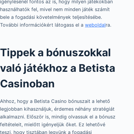
igénylésénél fontos az is, hogy milyen játékokban
használhatók fel, mivel nem minden játék számít
bele a fogadási követelmények teljesítésébe.
További információkért látogass el a
weboldal
ra.
Tippek a bónuszokkal
való játékhoz a Betista
Casinoban
Ahhoz, hogy a Betista Casino bónuszait a lehető
legjobban kihasználjuk, érdemes néhány stratégiát
alkalmazni. Először is, mindig olvassuk el a bónusz
feltételeit, mielőtt igényeljük őket. Ez lehetővé
teszi, hogy tisztában legyünk a fogadási