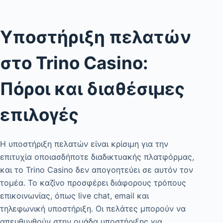
Υποστήριξη πελατών
στο Trino Casino:
Πόροι και διαθέσιμες
επιλογές
Η υποστήριξη πελατών είναι κρίσιμη για την
επιτυχία οποιασδήποτε διαδικτυακής πλατφόρμας,
και το Trino Casino δεν απογοητεύει σε αυτόν τον
τομέα. Το καζίνο προσφέρει διάφορους τρόπους
επικοινωνίας, όπως live chat, email και
τηλεφωνική υποστήριξη. Οι πελάτες μπορούν να
απευθυνθούν στην ομάδα υποστήριξης για