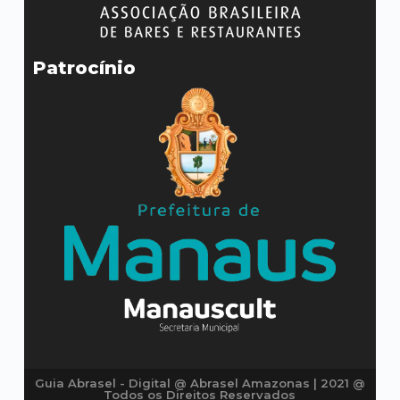
Patrocínio
Guia Abrasel - Digital @ Abrasel Amazonas | 2021 @
Todos os Direitos Reservados