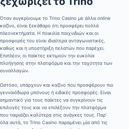
ξεχωρίζει το Trino
Όταν συγκρίνουμε το Trino Casino με άλλα online
καζίνο, είναι ξεκάθαρο ότι προσφέρει πολλά
πλεονεκτήματα. Η ποικιλία παιχνιδιών και οι
προσφορές του είναι ιδιαίτερα ανταγωνιστικές,
καθώς και η υποστήριξη πελατών που παρέχει.
Επιπλέον, οι παίκτες εκτιμούν την ευκολία
πλοήγησης στην πλατφόρμα και την ταχύτητα των
συναλλαγών.
Ωστόσο, υπάρχουν και καζίνο που προσφέρουν πιο
γενναιόδωρα μπόνους ή ειδικές προσφορές. Είναι
σημαντικό για τους παίκτες να συγκρίνουν τις
επιλογές τους και να επιλέξουν την πλατφόρμα
που ταιριάζει καλύτερα στις ανάγκες τους. Παρ’
όλα αυτά, το Trino Casino παραμένει μία από τις