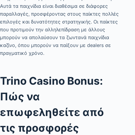
Αυτά τα παιχνίδια είναι διαθέσιμα σε διάφορες
παραλλαγές, προσφέροντας στους παίκτες πολλές
επιλογές και δυνατότητες στρατηγικής. Οι παίκτες
που προτιμούν την αλληλεπίδραση με άλλους
μπορούν να απολαύσουν τα ζωντανά παιχνίδια
καζίνο, όπου μπορούν να παίξουν με dealers σε
πραγματικό χρόνο.
Trino Casino Bonus:
Πώς να
επωφεληθείτε από
τις προσφορές