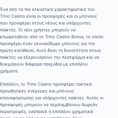
Ένα από τα πιο ελκυστικά χαρακτηριστικά του
Trino Casino είναι οι προσφορές και οι μπόνους
που προσφέρει στους νέους και υπάρχοντες
παίκτες. Οι νέοι χρήστες μπορούν να
επωφεληθούν από το Trino Casino Bonus, το οποίο
προσφέρει έναν γενναιόδωρο μπόνους για την
πρώτη κατάθεση. Αυτό δίνει τη δυνατότητα στους
παίκτες να εξερευνήσουν την πλατφόρμα και να
δοκιμάσουν διάφορα παιχνίδια με επιπλέον
χρήματα.
Επιπλέον, το Trino Casino προσφέρει τακτικά
προωθητικές ενέργειες και μπόνους
επαναφόρτωσης για υπάρχοντες παίκτες. Αυτές οι
προσφορές μπορούν να περιλαμβάνουν δωρεάν
περιστροφές, cashback ή επιπλέον χρηματικά