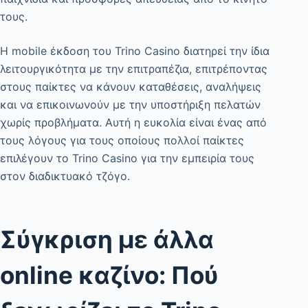
τους.
Η mobile έκδοση του Trino Casino διατηρεί την ίδια
λειτουργικότητα με την επιτραπέζια, επιτρέποντας
στους παίκτες να κάνουν καταθέσεις, αναλήψεις
και να επικοινωνούν με την υποστήριξη πελατών
χωρίς προβλήματα. Αυτή η ευκολία είναι ένας από
τους λόγους για τους οποίους πολλοί παίκτες
επιλέγουν το Trino Casino για την εμπειρία τους
στον διαδικτυακό τζόγο.
Σύγκριση με άλλα
online καζίνο: Πού