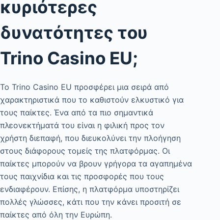
κυριότερες
δυνατότητες του
Trino Casino EU;
Το Trino Casino EU προσφέρει μια σειρά από
χαρακτηριστικά που το καθιστούν ελκυστικό για
τους παίκτες. Ένα από τα πιο σημαντικά
πλεονεκτήματά του είναι η φιλική προς τον
χρήστη διεπαφή, που διευκολύνει την πλοήγηση
στους διάφορους τομείς της πλατφόρμας. Οι
παίκτες μπορούν να βρουν γρήγορα τα αγαπημένα
τους παιχνίδια και τις προσφορές που τους
ενδιαφέρουν. Επίσης, η πλατφόρμα υποστηρίζει
πολλές γλώσσες, κάτι που την κάνει προσιτή σε
παίκτες από όλη την Ευρώπη.