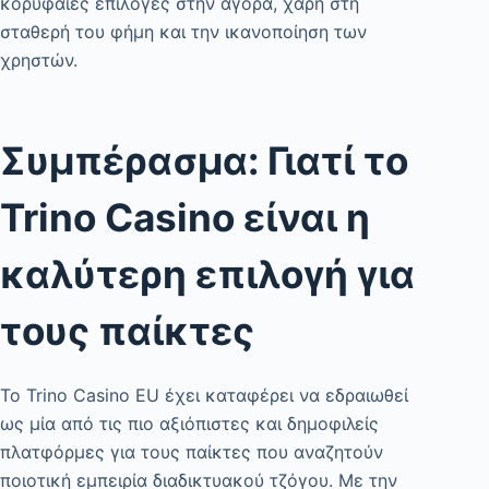
κορυφαίες επιλογές στην αγορά, χάρη στη
σταθερή του φήμη και την ικανοποίηση των
χρηστών.
Συμπέρασμα: Γιατί το
Trino Casino είναι η
καλύτερη επιλογή για
τους παίκτες
Το Trino Casino EU έχει καταφέρει να εδραιωθεί
ως μία από τις πιο αξιόπιστες και δημοφιλείς
πλατφόρμες για τους παίκτες που αναζητούν
ποιοτική εμπειρία διαδικτυακού τζόγου. Με την