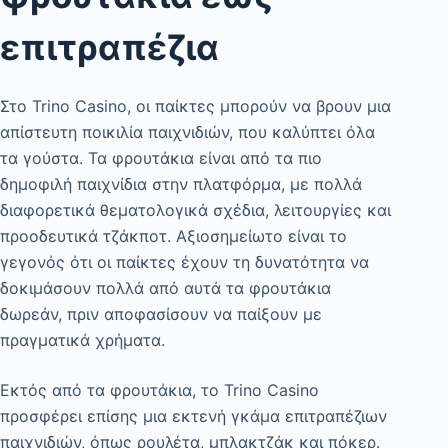
επιτραπέζια
Στο Trino Casino, οι παίκτες μπορούν να βρουν μια
απίστευτη ποικιλία παιχνιδιών, που καλύπτει όλα
τα γούστα. Τα φρουτάκια είναι από τα πιο
δημοφιλή παιχνίδια στην πλατφόρμα, με πολλά
διαφορετικά θεματολογικά σχέδια, λειτουργίες και
προοδευτικά τζάκποτ. Αξιοσημείωτο είναι το
γεγονός ότι οι παίκτες έχουν τη δυνατότητα να
δοκιμάσουν πολλά από αυτά τα φρουτάκια
δωρεάν, πριν αποφασίσουν να παίξουν με
πραγματικά χρήματα.
Εκτός από τα φρουτάκια, το Trino Casino
προσφέρει επίσης μια εκτενή γκάμα επιτραπέζιων
παιχνιδιών, όπως ρουλέτα, μπλακτζάκ και πόκερ.