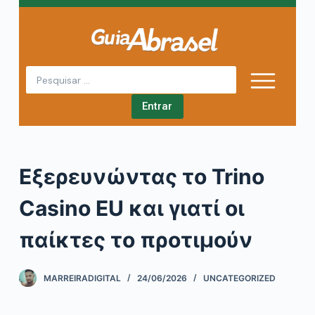
P
u
l
a
r
Entrar
p
a
r
a
Εξερευνώντας το Trino
o
c
Casino EU και γιατί οι
o
παίκτες το προτιμούν
n
t
e
MARREIRADIGITAL
24/06/2026
UNCATEGORIZED
ú
d