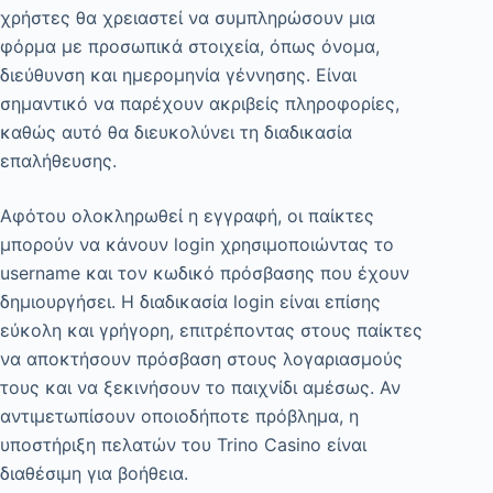
χρήστες θα χρειαστεί να συμπληρώσουν μια
φόρμα με προσωπικά στοιχεία, όπως όνομα,
διεύθυνση και ημερομηνία γέννησης. Είναι
σημαντικό να παρέχουν ακριβείς πληροφορίες,
καθώς αυτό θα διευκολύνει τη διαδικασία
επαλήθευσης.
Αφότου ολοκληρωθεί η εγγραφή, οι παίκτες
μπορούν να κάνουν login χρησιμοποιώντας το
username και τον κωδικό πρόσβασης που έχουν
δημιουργήσει. Η διαδικασία login είναι επίσης
εύκολη και γρήγορη, επιτρέποντας στους παίκτες
να αποκτήσουν πρόσβαση στους λογαριασμούς
τους και να ξεκινήσουν το παιχνίδι αμέσως. Αν
αντιμετωπίσουν οποιοδήποτε πρόβλημα, η
υποστήριξη πελατών του Trino Casino είναι
διαθέσιμη για βοήθεια.