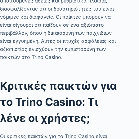
απαιτούμενες άδειες και ρυθμιστικά πλαίσια,
διασφαλίζοντας ότι οι δραστηριότητές του είναι
νόμιμες και διαφανείς. Οι παίκτες μπορούν να
είναι σίγουροι ότι παίζουν σε ένα αξιόπιστο
περιβάλλον, όπου η δικαιοσύνη των παιχνιδιών
είναι εγγυημένη. Αυτές οι πτυχές ασφάλειας και
αξιοπιστίας ενισχύουν την εμπιστοσύνη των
παικτών στο Trino Casino.
Κριτικές παικτών για
το Trino Casino: Τι
λένε οι χρήστες;
Οι κριτικές παικτών για το Trino Casino είναι