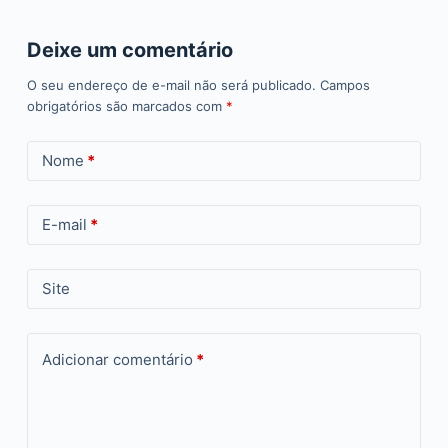
Deixe um comentário
O seu endereço de e-mail não será publicado.
Campos
obrigatórios são marcados com
*
Nome
*
E-mail
*
Site
Adicionar comentário
*