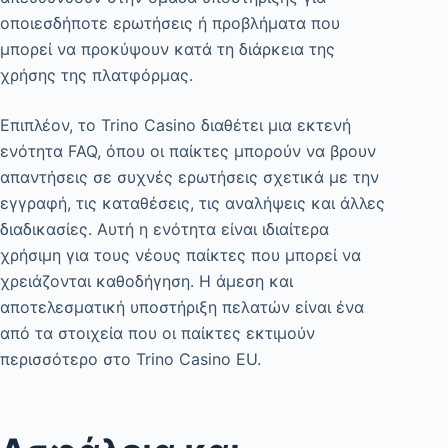
οποιεσδήποτε ερωτήσεις ή προβλήματα που
μπορεί να προκύψουν κατά τη διάρκεια της
χρήσης της πλατφόρμας.
Επιπλέον, το Trino Casino διαθέτει μια εκτενή
ενότητα FAQ, όπου οι παίκτες μπορούν να βρουν
απαντήσεις σε συχνές ερωτήσεις σχετικά με την
εγγραφή, τις καταθέσεις, τις αναλήψεις και άλλες
διαδικασίες. Αυτή η ενότητα είναι ιδιαίτερα
χρήσιμη για τους νέους παίκτες που μπορεί να
χρειάζονται καθοδήγηση. Η άμεση και
αποτελεσματική υποστήριξη πελατών είναι ένα
από τα στοιχεία που οι παίκτες εκτιμούν
περισσότερο στο Trino Casino EU.
Palavra do presidente
Abrasel Amazonas