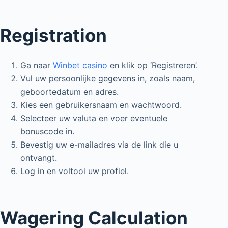
Registration
Ga naar
Winbet casino
en klik op ‘Registreren’.
Vul uw persoonlijke gegevens in, zoals naam,
geboortedatum en adres.
Kies een gebruikersnaam en wachtwoord.
Selecteer uw valuta en voer eventuele
bonuscode in.
Bevestig uw e-mailadres via de link die u
ontvangt.
Log in en voltooi uw profiel.
Wagering Calculation