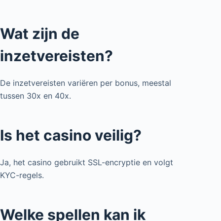
Wat zijn de
inzetvereisten?
De inzetvereisten variëren per bonus, meestal
tussen 30x en 40x.
Is het casino veilig?
Ja, het casino gebruikt SSL-encryptie en volgt
KYC-regels.
Welke spellen kan ik