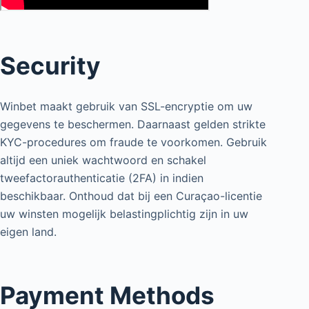
Security
Winbet maakt gebruik van SSL-encryptie om uw
gegevens te beschermen. Daarnaast gelden strikte
KYC-procedures om fraude te voorkomen. Gebruik
altijd een uniek wachtwoord en schakel
tweefactorauthenticatie (2FA) in indien
beschikbaar. Onthoud dat bij een Curaçao-licentie
uw winsten mogelijk belastingplichtig zijn in uw
eigen land.
Payment Methods