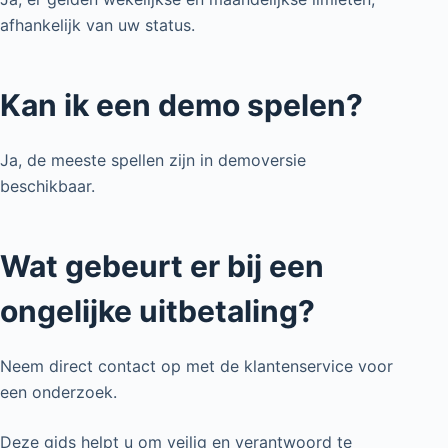
afhankelijk van uw status.
Kan ik een demo spelen?
Ja, de meeste spellen zijn in demoversie
beschikbaar.
Wat gebeurt er bij een
ongelijke uitbetaling?
Neem direct contact op met de klantenservice voor
een onderzoek.
Deze gids helpt u om veilig en verantwoord te