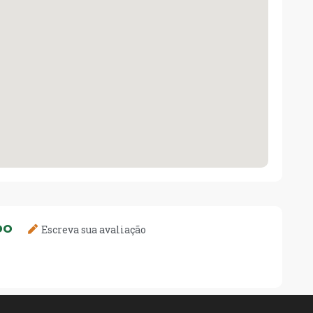
DO
Escreva sua avaliação