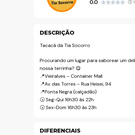
0.0
1





o
DESCRIÇÃO
Tacacá da Tia Socorro
Procurando um lugar para saborear um del
nossa terrinha? 😋
📍Vieiralves – Container Mall
📍Av. das Torres – Rua Heisei, 94
📍Ponta Negra (calçadão)
🕟 Seg-Qui 16h30 às 22h
🕟 Sex-Dom 16h30 às 23h
DIFERENCIAIS