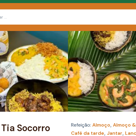
Refeição:
Almoço
,
Almoço &
 Tia Socorro
Café da tarde
,
Jantar
,
Lan