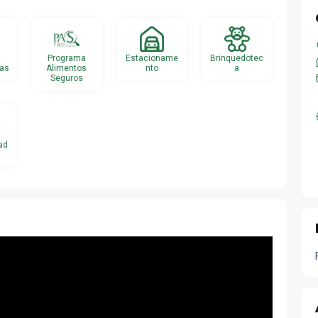
a
Programa
Estacioname
Brinquedotec
cas
Alimentos
nto
a
Seguros
ad
WhatsApp
Facebook
Telegram
Twitter