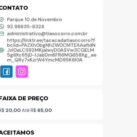
CONTATO
Parque 10 de Novembro
92 98635-8328
administrativo@tiasocorro.com.br
https://linktr.ee/tacacadatiasocorro?f
bclid=PAZXh0bgNhZW0CMTEAAafldN
JzI0aLCS92MKjaIwyD0ASVw3CGELM
5g6Xc65jD-lJabDm6FR6MG658Xg_ae
m_QRy7xKzrW4YmcMD95K6l0A
Palavra do presidente
FAIXA DE PREÇO
Abrasel Amazonas
R$
20,00
Até
R$
65,00
Sobre o Artista
ACEITAMOS