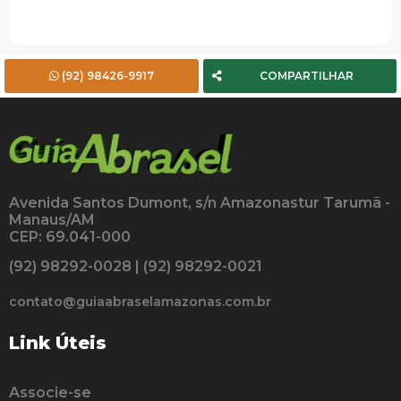
(92) 98426-9917
COMPARTILHAR
Avenida Santos Dumont, s/n Amazonastur Tarumã -
Manaus/AM
CEP: 69.041-000
(92) 98292-0028 | (92) 98292-0021
contato@guiaabraselamazonas.com.br
Link Úteis
Associe-se