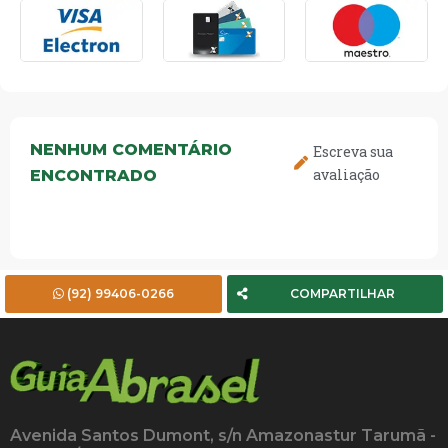
NENHUM COMENTÁRIO
Escreva sua
avaliação
ENCONTRADO
(92) 99406-0266
COMPARTILHAR
Avenida Santos Dumont, s/n Amazonastur Tarumã -