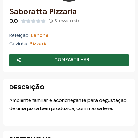
o
Saboratta Pizzaria
0.0
5 anos atrás





Refeição:
Lanche
Cozinha:
Pizzaria
COMPARTILHAR
DESCRIÇÃO
Ambiente familiar e aconchegante para degustação
de uma pizza bem produzida, com massa leve.