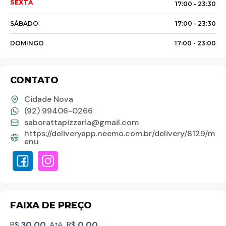
SEXTA
17:00 -
23:30
SÁBADO
17:00 -
23:30
DOMINGO
17:00 -
23:00
CONTATO
Palavra do presidente
Cidade Nova
(92) 99406-0266
saborattapizzaria@gmail.com
Abrasel Amazonas
https://deliveryapp.neemo.com.br/delivery/8129/m
enu
Sobre o Artista
Contato
FAIXA DE PREÇO
R$
30,00
Até
R$
0,00