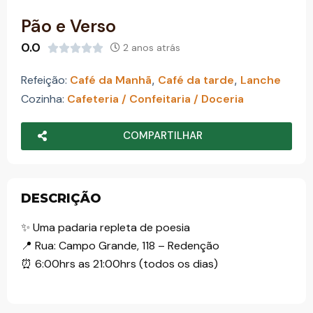
o
Pão e Verso
0.0
2 anos atrás





Refeição:
Café da Manhã
,
Café da tarde
,
Lanche
Cozinha:
Cafeteria / Confeitaria / Doceria
COMPARTILHAR
DESCRIÇÃO
✨ Uma padaria repleta de poesia
📍 Rua: Campo Grande, 118 – Redenção
⏰ 6:00hrs as 21:00hrs (todos os dias)