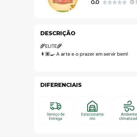
0.0
5





o
DESCRIÇÃO
🌾ELITE🌾
👩🏽‍🍳 A arte e o prazer em servir bem!
DIFERENCIAIS
Serviço de
Estacioname
Ambient
Entrega
nto
climatiza