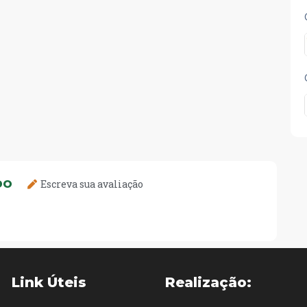
DO
Escreva sua avaliação
Link Úteis
Realização: