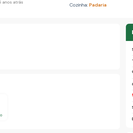
 anos atrás
Cozinha:
Padaria
e
do