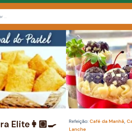
Refeição:
Café da Manhã
,
Ca
a Elite👩🏽‍🍳
Lanche