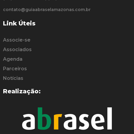
contato@guiaabraselamazonas.com.br
Link Úteis
Associe-se
Associados
Agenda
Parceiros
Notícias
Realização: