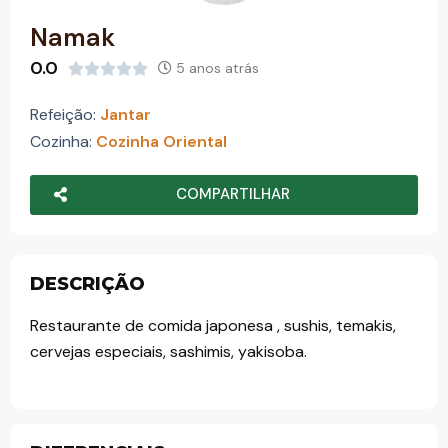
o
Namak
0.0
5 anos atrás





Refeição:
Jantar
Cozinha:
Cozinha Oriental
COMPARTILHAR
DESCRIÇÃO
Restaurante de comida japonesa , sushis, temakis,
cervejas especiais, sashimis, yakisoba.