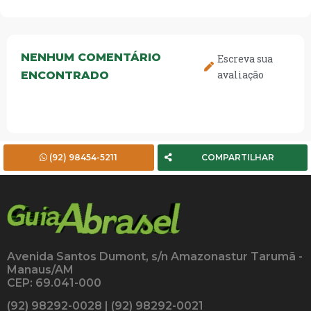
NENHUM COMENTÁRIO
Escreva sua
avaliação
ENCONTRADO
(92) 98454-5211
COMPARTILHAR
Avenida Santos Dumont, s/n Amazonastur Tarumã -
Manaus/AM
CEP: 69.041-000
(92) 98292-0028 | (92) 98292-0021