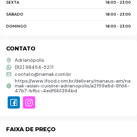
SEXTA
18:00 -
23:00
SÁBADO
18:00 -
23:00
DOMINGO
18:00 -
23:00
Palavra do presidente
CONTATO
Adrianópolis
Abrasel Amazonas
(92) 98454-5211
contato@namak.com.br
https://www.ifood.com.br/delivery/manaus-am/na
Sobre o Artista
mak-asian-cuisine-adrianopolis/a2f59a6d-8fd4-
47b7-bfbc-4edf6b1394bd
Contato
FAIXA DE PREÇO