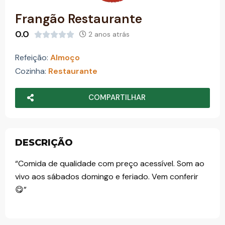
o
Frangão Restaurante
0.0
2 anos atrás





Refeição:
Almoço
Cozinha:
Restaurante
COMPARTILHAR
DESCRIÇÃO
“Comida de qualidade com preço acessível. Som ao
vivo aos sábados domingo e feriado. Vem conferir
😋”