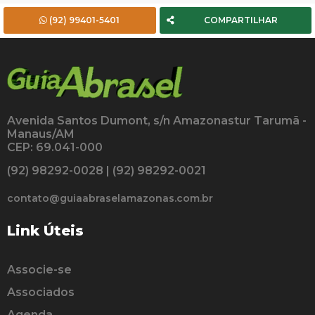
(92) 99401-5401
COMPARTILHAR
Avenida Santos Dumont, s/n Amazonastur Tarumã -
Manaus/AM
CEP: 69.041-000
(92) 98292-0028 | (92) 98292-0021
contato@guiaabraselamazonas.com.br
Link Úteis
Associe-se
Associados
Agenda