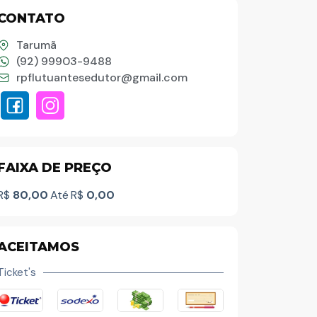
CONTATO
Palavra do presidente
Tarumã
(92) 99903-9488
rpflutuantesedutor@gmail.com
Abrasel Amazonas
Sobre o Artista
FAIXA DE PREÇO
Contato
R$
80,00
Até
R$
0,00
ACEITAMOS
Ticket's