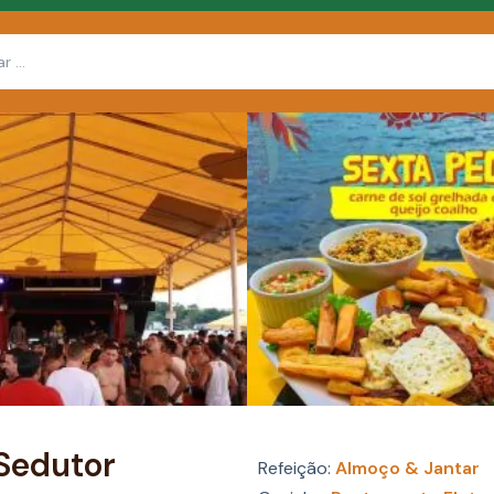
Sedutor
Refeição:
Almoço & Jantar