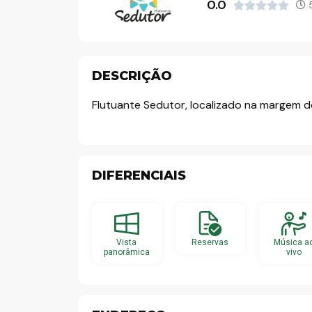
0.0
5





o
DESCRIÇÃO
Flutuante Sedutor, localizado na margem d
DIFERENCIAIS
Vista
Reservas
Música a
panorâmica
vivo