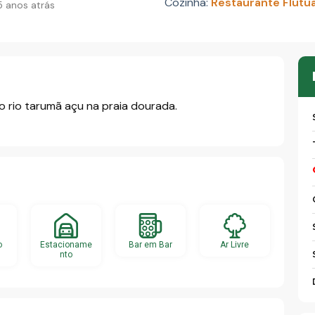
Cozinha:
Restaurante Flutu
 anos atrás
o rio tarumã açu na praia dourada.
o
Estacioname
Bar em Bar
Ar Livre
nto