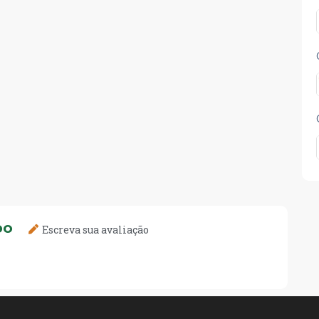
DO
Escreva sua avaliação