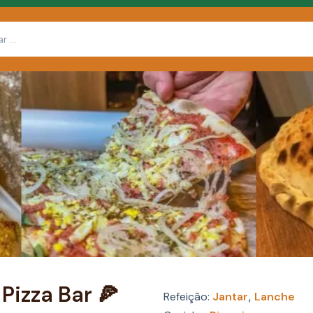
 Pizza Bar 🍕
Refeição:
Jantar
,
Lanche