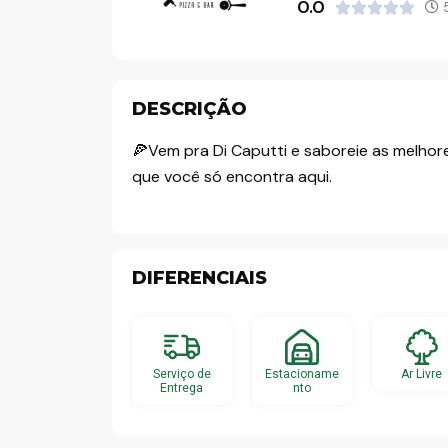
0.0
5





o
DESCRIÇÃO
🍕Vem pra Di Caputti e saboreie as melhores
que você só encontra aqui.
DIFERENCIAIS
Serviço de
Estacioname
Ar Livre
Entrega
nto