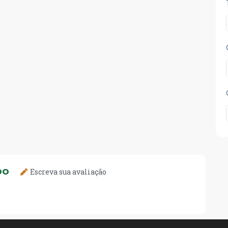
DO
Escreva sua avaliação