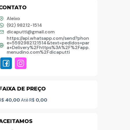
CONTATO
Aleixo
Palavra do presidente
(92) 98212-1514
dicaputti@gmail.com
Abrasel Amazonas
https://api.whatsapp.com/send?phon
e=5592982121514&text=pedidos+par
a+Delivery%2Fhttps%3A%2F%2Fapp.
menudino.com%2Fdicaputti
Sobre o Artista
Contato
FAIXA DE PREÇO
R$
40,00
Até
R$
0,00
ACEITAMOS