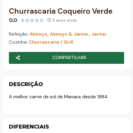
o
Churrascaria Coqueiro Verde
0.0
5 anos atrás





Refeição:
Almoço
,
Almoço & Jantar
,
Jantar
Cozinha:
Churrascaria / Grill
COMPARTILHAR
DESCRIÇÃO
A melhor carne de sol de Manaus desde 1984.
DIFERENCIAIS