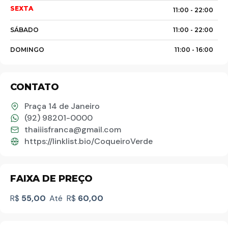
SEXTA
Palavra do presidente
11:00 -
22:00
SÁBADO
11:00 -
22:00
Abrasel Amazonas
DOMINGO
11:00 -
16:00
Sobre o Artista
CONTATO
Contato
Praça 14 de Janeiro
(92) 98201-0000
thaiiisfranca@gmail.com
https://linklist.bio/CoqueiroVerde
FAIXA DE PREÇO
R$
55,00
Até
R$
60,00