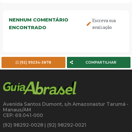
NENHUM COMENTÁRIO
Escreva sua
avaliação
ENCONTRADO
(92) 99234-3878
COMPARTILHAR
Avenida Santos Dumont, s/n Amazonastur Tarumã -
Manaus/AM
CEP: 69.041-000
(92) 98292-0028 | (92) 98292-0021