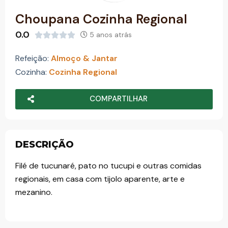
o
Choupana Cozinha Regional
0.0
5 anos atrás





Refeição:
Almoço & Jantar
Cozinha:
Cozinha Regional
COMPARTILHAR
DESCRIÇÃO
Filé de tucunaré, pato no tucupi e outras comidas
regionais, em casa com tijolo aparente, arte e
mezanino.