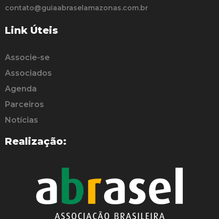
contato@guiaabraselamazonas.com.br
Link Úteis
Associe-se
Associados
Agenda
Parceiros
Notícias
Realização: