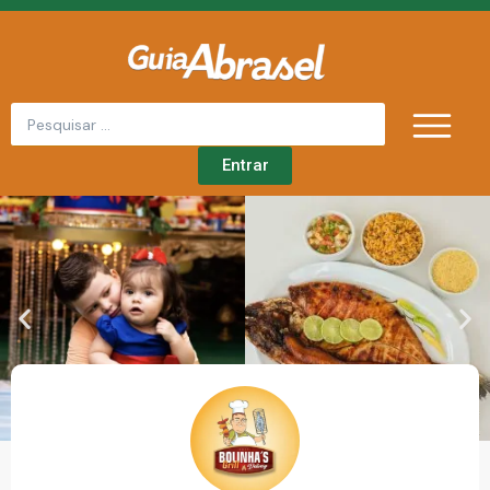
P
u
l
a
r
Entrar
p
a
r
a
o
c
o
n
t
e
ú
d