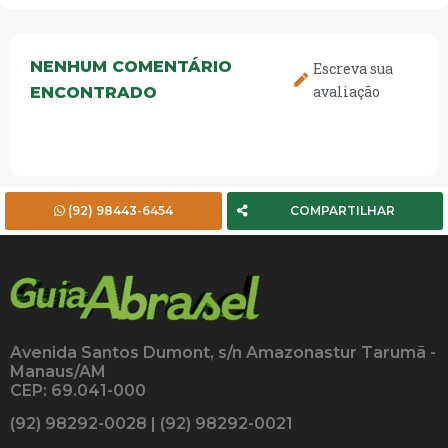
NENHUM COMENTÁRIO
Escreva sua
avaliação
ENCONTRADO
(92) 98443-6454
COMPARTILHAR
Avenida Santos Dumont, s/n Amazonastur Tarumã -
Manaus/AM
CEP: 69.041-000
(92) 98292-0028 | (92) 98292-0021