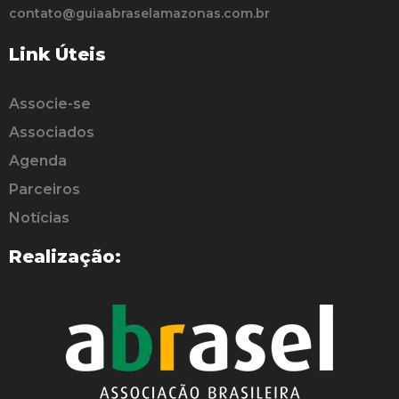
contato@guiaabraselamazonas.com.br
Link Úteis
Associe-se
Associados
Agenda
Parceiros
Notícias
Realização: