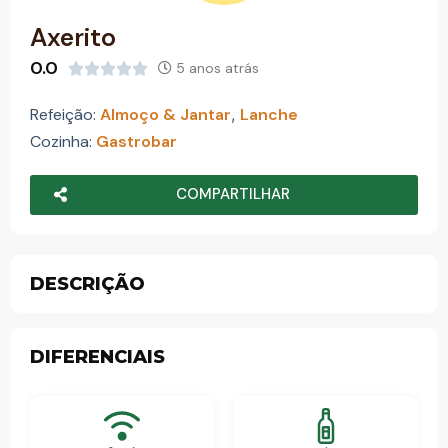
o
Axerito
0.0
5 anos atrás





Refeição:
Almoço & Jantar
,
Lanche
Cozinha:
Gastrobar
COMPARTILHAR
DESCRIÇÃO
DIFERENCIAIS