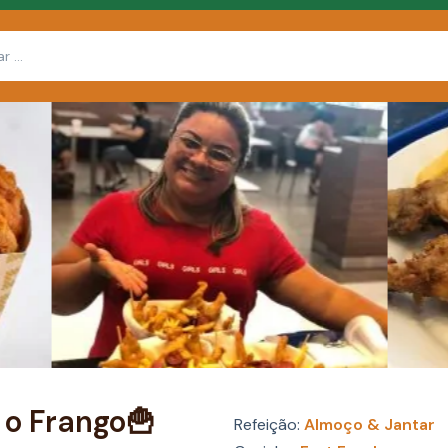
 o Frango🍟
Refeição:
Almoço & Jantar