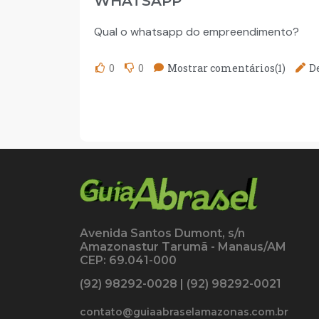
WHATSAPP
Qual o whatsapp do empreendimento?
0
0
Mostrar comentários(1)
D
Avenida Santos Dumont, s/n
Amazonastur Tarumã - Manaus/AM
CEP: 69.041-000
(92) 98292-0028 | (92) 98292-0021
contato@guiaabraselamazonas.com.br