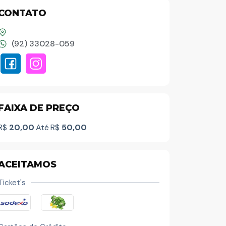
CONTATO
(92) 33028-059
Palavra do presidente
FAIXA DE PREÇO
Abrasel Amazonas
R$
20,00
Até
R$
50,00
Sobre o Artista
ACEITAMOS
Contato
Ticket's