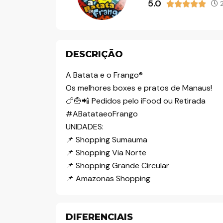
5.0
2





o
DESCRIÇÃO
A Batata e o Frango®️
Os melhores boxes e pratos de Manaus!
🍗🍟📲 Pedidos pelo iFood ou Retirada
#ABatataeoFrango
UNIDADES:
📌 Shopping Sumauma
📌 Shopping Via Norte
📌 Shopping Grande Circular
📌 Amazonas Shopping
DIFERENCIAIS