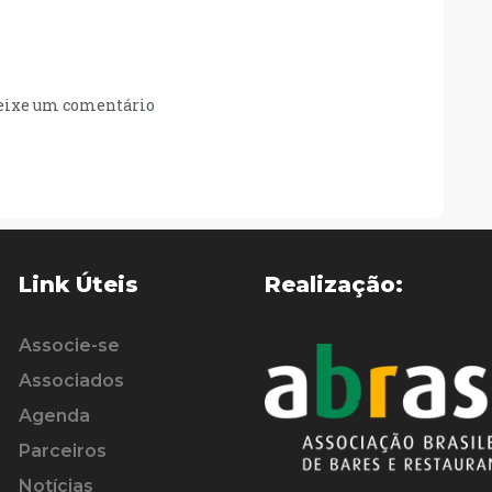
eixe um comentário
Link Úteis
Realização:
Associe-se
Associados
Agenda
Parceiros
Notícias