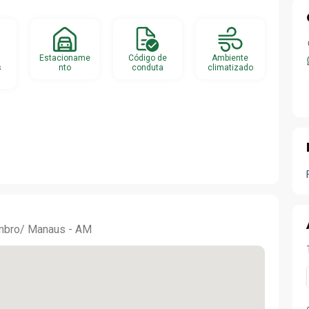
a
Estacioname
Código de
Ambiente
s
nto
conduta
climatizado
WhatsApp
Facebook
Telegram
Twitter
embro/ Manaus - AM
Email