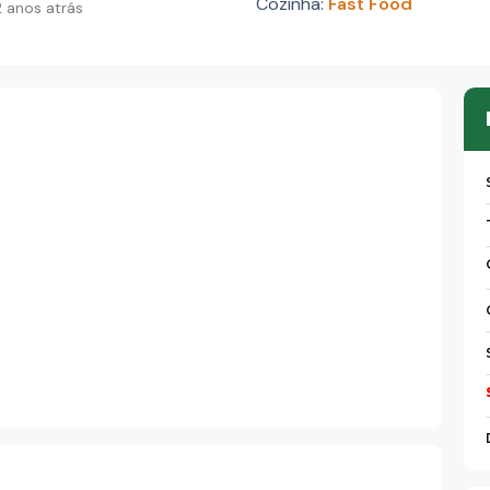
Cozinha:
Fast Food
 anos atrás