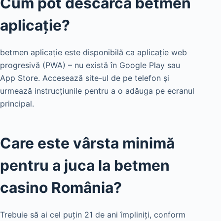
Cum pot descărca betmen
aplicație?
betmen aplicație este disponibilă ca aplicație web
progresivă (PWA) – nu există în Google Play sau
App Store. Accesează site-ul de pe telefon și
urmează instrucțiunile pentru a o adăuga pe ecranul
principal.
Care este vârsta minimă
pentru a juca la betmen
casino România?
Trebuie să ai cel puțin 21 de ani împliniți, conform