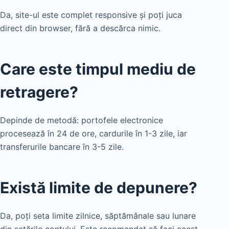
Da, site-ul este complet responsive și poți juca
direct din browser, fără a descărca nimic.
Care este timpul mediu de
retragere?
Depinde de metodă: portofele electronice
procesează în 24 de ore, cardurile în 1-3 zile, iar
transferurile bancare în 3-5 zile.
Există limite de depunere?
Da, poți seta limite zilnice, săptămânale sau lunare
din setările contului. Este recomandat să faci acest