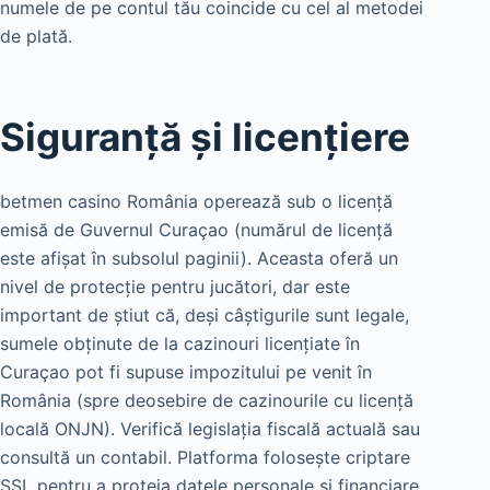
numele de pe contul tău coincide cu cel al metodei
de plată.
Siguranță și licențiere
betmen casino România operează sub o licență
emisă de Guvernul Curaçao (numărul de licență
este afișat în subsolul paginii). Aceasta oferă un
nivel de protecție pentru jucători, dar este
important de știut că, deși câștigurile sunt legale,
sumele obținute de la cazinouri licențiate în
Curaçao pot fi supuse impozitului pe venit în
România (spre deosebire de cazinourile cu licență
locală ONJN). Verifică legislația fiscală actuală sau
consultă un contabil. Platforma folosește criptare
SSL pentru a proteja datele personale și financiare.