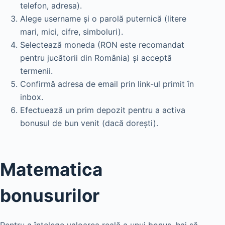
telefon, adresa).
Alege username și o parolă puternică (litere
mari, mici, cifre, simboluri).
Selectează moneda (RON este recomandat
pentru jucătorii din România) și acceptă
termenii.
Confirmă adresa de email prin link-ul primit în
inbox.
Efectuează un prim depozit pentru a activa
bonusul de bun venit (dacă dorești).
Matematica
bonusurilor