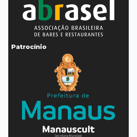
Patrocínio