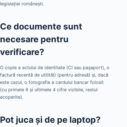
legislației românești.
Ce documente sunt
necesare pentru
verificare?
O copie a actului de identitate (CI sau pașaport), o
factură recentă de utilități (pentru adresă) și, dacă
este cazul, o fotografie a cardului bancar folosit
(cu primele 6 și ultimele 4 cifre vizibile, restul
acoperite).
Pot juca și de pe laptop?