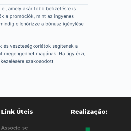
l, amely akár több befizetésre is
tők a promóciók, mint az ingyenes
 mindig ellenőrizze a bónusz igénylése
k és veszteségkorlátok segítenek a
nyit megengedhet magának. Ha úgy érzi,
 kezelésére szakosodott
Link Úteis
Realização:
Associe-se