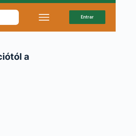
Entrar
iótól a