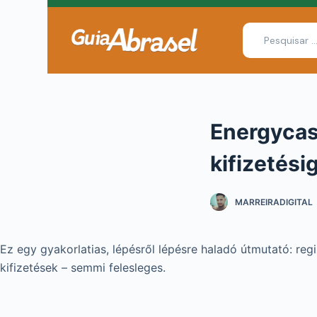
P
u
l
a
r
p
Energycasi
a
r
kifizetési
a
o
c
MARREIRADIGITAL
o
n
Ez egy gyakorlatias, lépésről lépésre haladó útmutató: reg
t
kifizetések – semmi felesleges.
e
ú
d