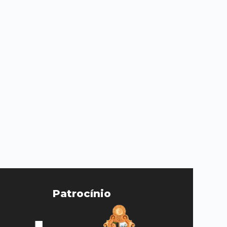
Patrocínio