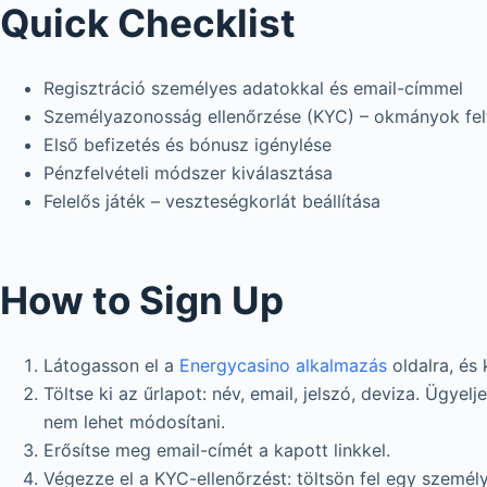
Quick Checklist
o
Regisztráció személyes adatokkal és email-címmel
Személyazonosság ellenőrzése (KYC) – okmányok fel
Első befizetés és bónusz igénylése
Pénzfelvételi módszer kiválasztása
Felelős játék – veszteségkorlát beállítása
How to Sign Up
Látogasson el a
Energycasino alkalmazás
oldalra, és 
Töltse ki az űrlapot: név, email, jelszó, deviza. Ügye
nem lehet módosítani.
Erősítse meg email-címét a kapott linkkel.
Végezze el a KYC-ellenőrzést: töltsön fel egy személy