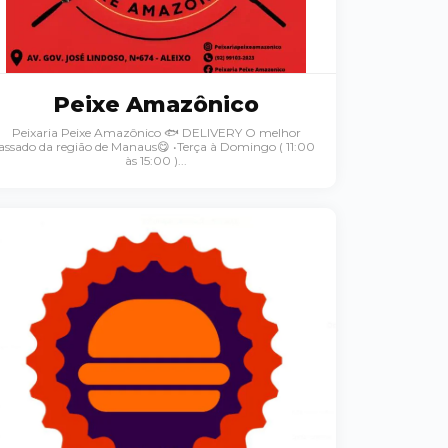
Peixe Amazônico
Peixaria Peixe Amazônico 🐟 DELIVERY O melhor
assado da região de Manaus😋 •Terça à Domingo ( 11:00
às 15:00 )...