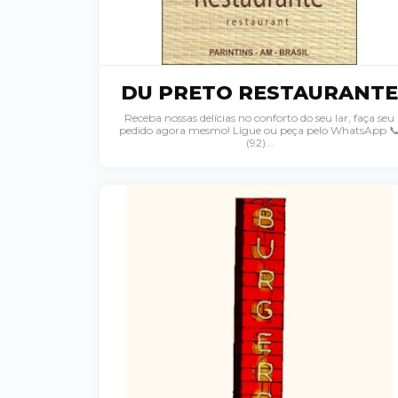
o
DU PRETO RESTAURANTE
Receba nossas delícias no conforto do seu lar, faça seu
pedido agora mesmo! Ligue ou peça pelo WhatsApp 
(92)...