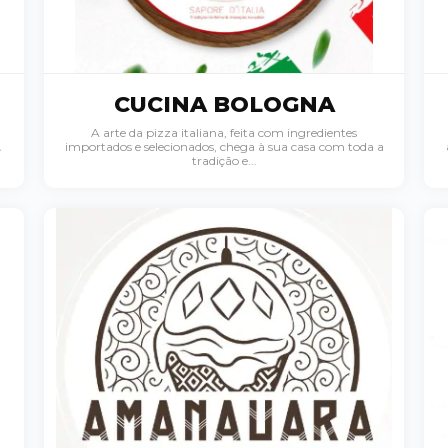
CUCINA BOLOGNA
A arte da pizza italiana, feita com ingredientes

importados e selecionados, chega à sua casa com toda a
tradição e...