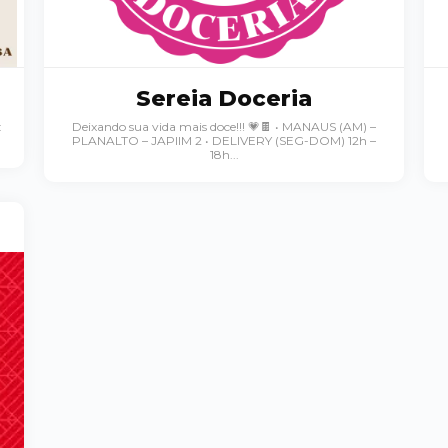
Sereia Doceria
:
Deixando sua vida mais doce!!! 💗🍫 • MANAUS (AM) –
PLANALTO – JAPIIM 2 • DELIVERY (SEG-DOM) 12h –
18h...