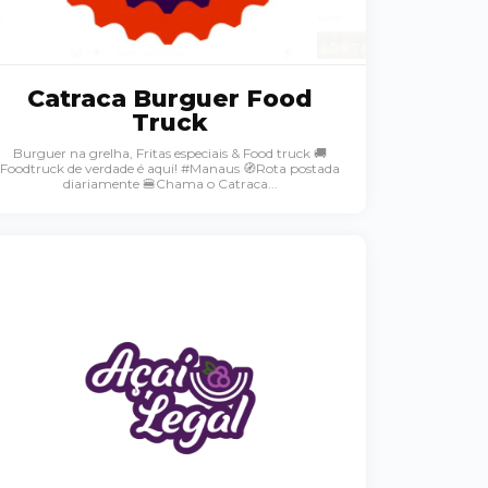
Catraca Burguer Food
Truck
Burguer na grelha, Fritas especiais & Food truck 🚚
Foodtruck de verdade é aqui! #Manaus 🧭Rota postada
diariamente 🍔Chama o Catraca...
Palavra do presidente
Abrasel Amazonas
Sobre o Artista
Contato