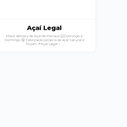
Açaí Legal
Maior delivery de Açaí de Manaus 🕢Domingo a
Domingo 😋 Fabricação própria de açaí natural e
frozen 📌Açaí Legal –...