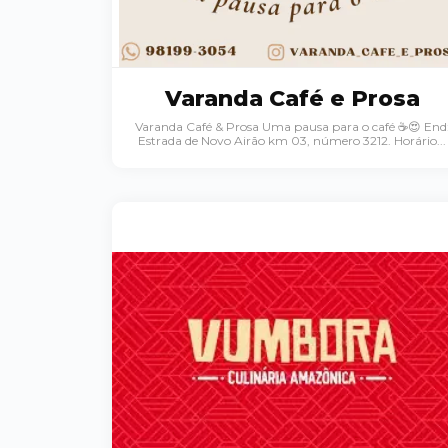
Varanda Café e Prosa
Varanda Café & Prosa Uma pausa para o café ☕️😍 End
Estrada de Novo Airão km 03, número 3212. Horário...