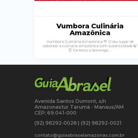
Vumbora Culinária
Amazônica
Vumbora Culinária Amazônica 💚 O seu lugar de
saborear a culinária amazônica com autenticidade 🍃
⏰ De terça a domingo,...
Avenida Santos Dumont, s/n
Amazonastur Tarumã - Manaus/AM
CEP: 69.041-000
(92) 98292-0028 | (92) 98292-0021
contato@guiaabraselamazonas.com.br