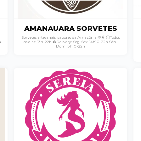
AMANAUARA SORVETES
Sorvetes artesanais, sabores da Amazônia 🌱🍦 🕖Todos
a
os dias: 13h-22h 🛵Delivery: Seg-Sex: 14h10-22h Sáb-
Dom 13h10-22h