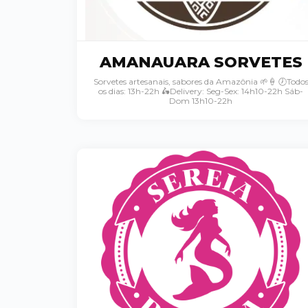
AMANAUARA SORVETES
Sorvetes artesanais, sabores da Amazônia 🌱🍦 🕖Todo
os dias: 13h-22h 🛵Delivery: Seg-Sex: 14h10-22h Sáb-
Dom 13h10-22h