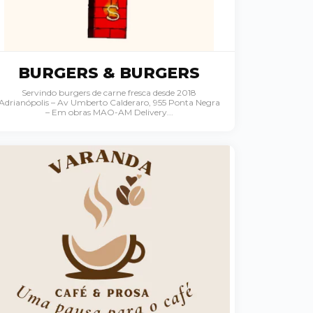
BURGERS & BURGERS
Servindo burgers de carne fresca desde 2018
Adrianópolis – Av Umberto Calderaro, 955 Ponta Negra
– Em obras MAO-AM Delivery...