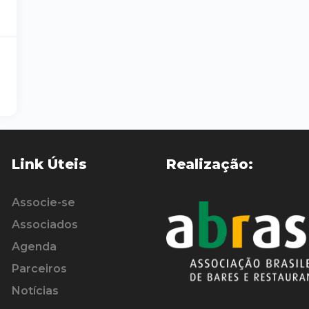
à
Link Úteis
Realização:
Associe-se
Associados
Agenda
Parceiros
Notícias