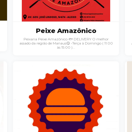
Peixe Amazônico
Peixaria Peixe Amazônico 🐟 DELIVERY O melhor
assado da região de Manaus😋 •Terça à Domingo ( 11:00
às 15:00 )...