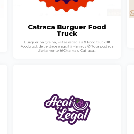
Catraca Burguer Food
Truck
s
Burguer na grelha, Fritas especiais & Food truck 🚚
Foodtruck de verdade é aqui! #Manaus 🧭Rota postada
diariamente 🍔Chama o Catraca...