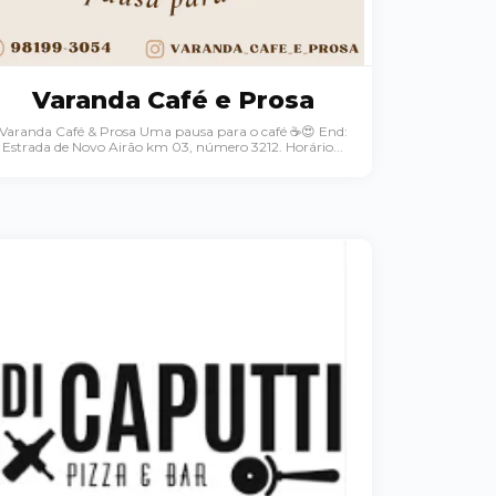
Varanda Café e Prosa
Varanda Café & Prosa Uma pausa para o café ☕️😍 End:
Estrada de Novo Airão km 03, número 3212. Horário...
Palavra do presidente
Abrasel Amazonas
Sobre o Artista
Contato