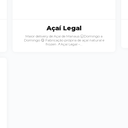
Açaí Legal
Maior delivery de Açaí de Manaus 🕢Domingo a
Domingo 😋 Fabricação própria de açaí natural e
frozen 📌Açaí Legal –...