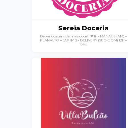
Sereia Doceria
Deixando sua vida mais doce!!! 💗🍫 • MANAUS (AM) –
PLANALTO – JAPIIM 2 • DELIVERY (SEG-DOM) 12h –
18h...