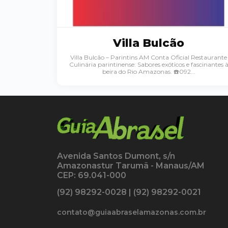
Villa Bulcão
Villa Bulcão – Parintins AM Conta Oficial Restaurante
Culinária parintinense: Sabores exóticos e fascinantes 
beira do Rio Amazonas. ☎️092...
Avenida Santos Dumont, s/n
Amazonastur Tarumã - Manaus/AM
CEP: 69.041-000
(92) 98292-0028 | (92) 98292-0021
contato@guiaabraselamazonas.com.br