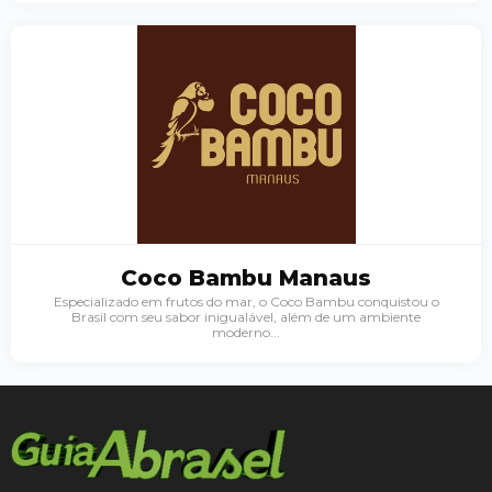
Palavra do presidente
Coco Bambu Manaus
Abrasel Amazonas
Especializado em frutos do mar, o Coco Bambu conquistou o
Brasil com seu sabor inigualável, além de um ambiente
moderno...
Sobre o Artista
Contato