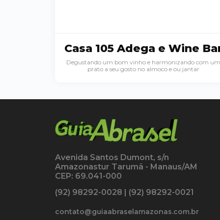
Casa 105 Adega e Wine Ba
Degustando um bom vinho e harmonizando com u
prato a seu gosto no almoco e ou jantar
Avenida Santos Dumont, s/n
Amazonastur Tarumã - Manaus/AM
CEP: 69.041-000
(92) 98292-0028 | (92) 98292-0021
contato@guiaabraselamazonas.com.br