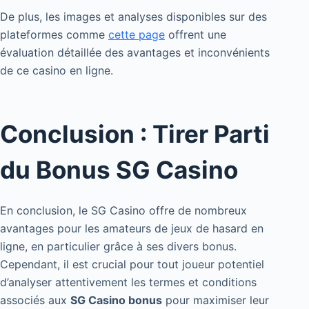
De plus, les images et analyses disponibles sur des
plateformes comme
cette page
offrent une
évaluation détaillée des avantages et inconvénients
de ce casino en ligne.
Conclusion : Tirer Parti
du Bonus SG Casino
En conclusion, le SG Casino offre de nombreux
avantages pour les amateurs de jeux de hasard en
ligne, en particulier grâce à ses divers bonus.
Cependant, il est crucial pour tout joueur potentiel
d’analyser attentivement les termes et conditions
associés aux
SG Casino bonus
pour maximiser leur