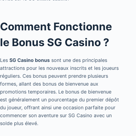
Comment Fonctionne
le Bonus SG Casino ?
Les
SG Casino bonus
sont une des principales
attractions pour les nouveaux inscrits et les joueurs
réguliers. Ces bonus peuvent prendre plusieurs
formes, allant des bonus de bienvenue aux
promotions temporaires. Le bonus de bienvenue
est généralement un pourcentage du premier dépôt
du joueur, offrant ainsi une occasion parfaite pour
commencer son aventure sur SG Casino avec un
solde plus élevé.