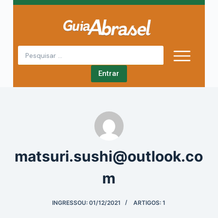
P
u
l
a
r
Entrar
p
a
r
a
o
c
o
matsuri.sushi@outlook.co
n
m
t
e
ú
INGRESSOU: 01/12/2021
ARTIGOS: 1
d